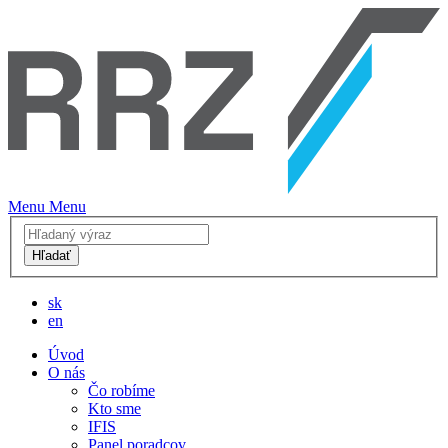
Menu
Menu
Hľadať
sk
en
Úvod
O nás
Čo robíme
Kto sme
IFIS
Panel poradcov