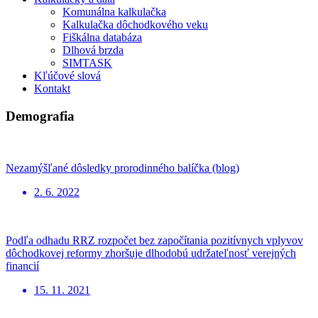
Komunálna kalkulačka
Kalkulačka dôchodkového veku
Fiškálna databáza
Dlhová brzda
SIMTASK
Kľúčové slová
Kontakt
Demografia
Nezamýšľané dôsledky prorodinného balíčka (blog)
2. 6. 2022
Podľa odhadu RRZ rozpočet bez započítania pozitívnych vplyvov
dôchodkovej reformy zhoršuje dlhodobú udržateľnosť verejných
financií
15. 11. 2021