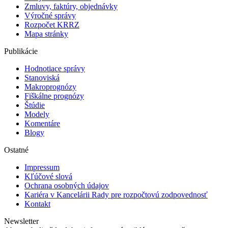
Zmluvy, faktúry, objednávky
Výročné správy
Rozpočet KRRZ
Mapa stránky
Publikácie
Hodnotiace správy
Stanoviská
Makroprognózy
Fiškálne prognózy
Štúdie
Modely
Komentáre
Blogy
Ostatné
Impressum
Kľúčové slová
Ochrana osobných údajov
Kariéra v Kancelárii Rady pre rozpočtovú zodpovednosť
Kontakt
Newsletter