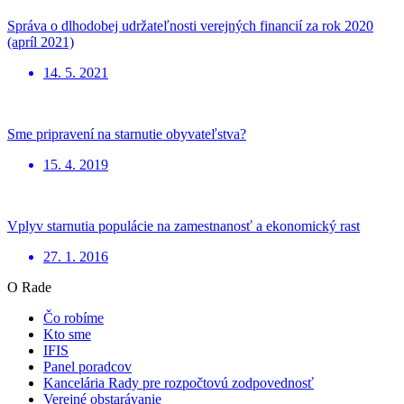
Správa o dlhodobej udržateľnosti verejných financií za rok 2020
(apríl 2021)
14. 5. 2021
Sme pripravení na starnutie obyvateľstva?
15. 4. 2019
Vplyv starnutia populácie na zamestnanosť a ekonomický rast
27. 1. 2016
O Rade
Čo robíme
Kto sme
IFIS
Panel poradcov
Kancelária Rady pre rozpočtovú zodpovednosť
Verejné obstarávanie