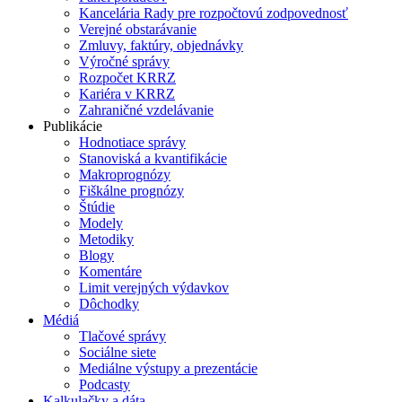
Kancelária Rady pre rozpočtovú zodpovednosť
Verejné obstarávanie
Zmluvy, faktúry, objednávky
Výročné správy
Rozpočet KRRZ
Kariéra v KRRZ
Zahraničné vzdelávanie
Publikácie
Hodnotiace správy
Stanoviská a kvantifikácie
Makroprognózy
Fiškálne prognózy
Štúdie
Modely
Metodiky
Blogy
Komentáre
Limit verejných výdavkov
Dôchodky
Médiá
Tlačové správy
Sociálne siete
Mediálne výstupy a prezentácie
Podcasty
Kalkulačky a dáta