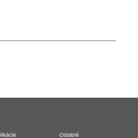
likácie
Ostatné