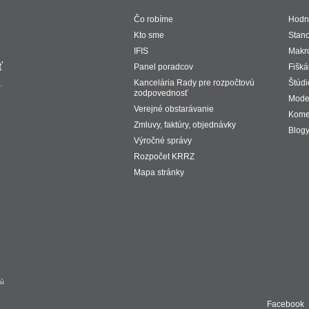
Čo robíme
Hodno
Kto sme
Stano
IFIS
Makr
ť
Panel poradcov
Fišká
Kancelária Rady pre rozpočtovú
Štúdi
zodpovednosť
Mode
Verejné obstarávanie
Kome
Zmluvy, faktúry, objednávky
Blog
Výročné správy
Rozpočet KRRZ
Mapa stránky
vú
Facebook