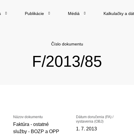
s
Publikácie
Médiá
Kalkulačky a dá
Číslo dokumentu
F/2013/85
Názov dokumentu
Dátum doručenia (FA) /
vystavenia (OBJ)
Faktúra - ostatné
1. 7. 2013
služby - BOZP a OPP