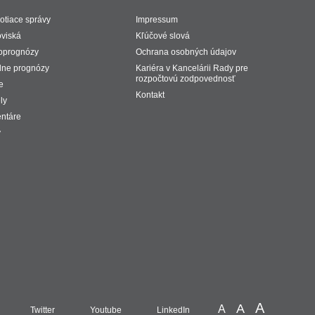
tiace správy
Impressum
viská
Kľúčové slová
oprognózy
Ochrana osobných údajov
lne prognózy
Kariéra v Kancelárii Rady pre
rozpočtovú zodpovednosť
e
Kontakt
ly
ntáre
y
A
A
A
Twitter
Youtube
LinkedIn