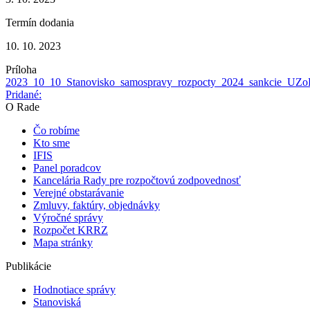
Termín dodania
10. 10. 2023
Príloha
2023_10_10_Stanovisko_samospravy_rozpocty_2024_sankcie_UZ
Pridané:
O Rade
Čo robíme
Kto sme
IFIS
Panel poradcov
Kancelária Rady pre rozpočtovú zodpovednosť
Verejné obstarávanie
Zmluvy, faktúry, objednávky
Výročné správy
Rozpočet KRRZ
Mapa stránky
Publikácie
Hodnotiace správy
Stanoviská