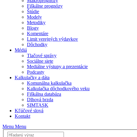
Makroprognózy
Fiškálne prognózy
Štúdie
Modely
Metodiky
Blogy
Komentáre
Limit verejných výdavkov
Dôchodky
Médiá
Tlačové správy
Sociálne siete
Mediálne výstupy a prezentácie
Podcasty
Kalkulačky a dáta
Komunálna kalkulačka
Kalkulačka dôchodkového veku
Fiškálna databáza
Dlhová brzda
SIMTASK
Kľúčové slová
Kontakt
Menu
Menu