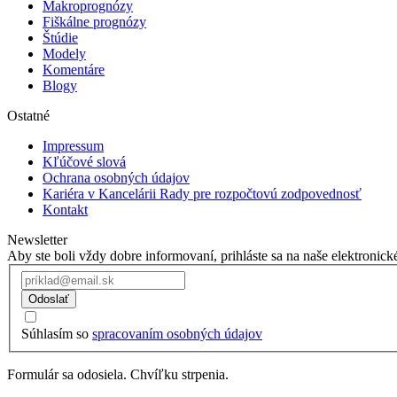
Makroprognózy
Fiškálne prognózy
Štúdie
Modely
Komentáre
Blogy
Ostatné
Impressum
Kľúčové slová
Ochrana osobných údajov
Kariéra v Kancelárii Rady pre rozpočtovú zodpovednosť
Kontakt
Newsletter
Aby ste boli vždy dobre informovaní, prihláste sa na naše elektronick
Odoslať
Súhlasím so
spracovaním osobných údajov
Formulár sa odosiela. Chvíľku strpenia.