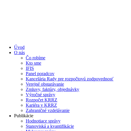
Úvod
O nás
Čo robíme
Kto sme
IFIS
Panel poradcov
Kancelária Rady pre rozpočtovú zodpovednosť
Verejné obstarávanie
Zmluvy, faktúry, objednávky
Výročné správy
Rozpočet KRRZ
Kariéra v KRRZ
Zahraničné vzdelávanie
Publikácie
Hodnotiace správy
Stanoviská a kvantifikácie