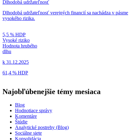
Dlhodobá udržateľnosť
Dlhodobá udržateľnosť verejných financií sa nachádza v pásme
vysokého rizika.
5,5 % HDP
Vysoké riziko
Hodnota hrubého
dlhu
k 31.12.2025
61,4 % HDP
Najobľúbenejšie témy mesiaca
Blog
Hodnotiace správy
Komentáre
Štúdie
Analytické postrehy (Blog)
Sociálne siete
Konsolidácia