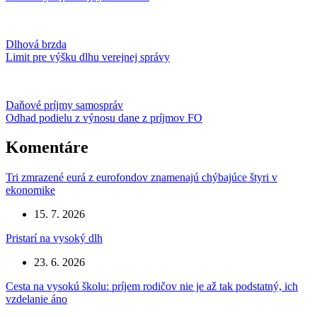
Dlhová brzda
Limit pre výšku dlhu verejnej správy
Daňové príjmy samospráv
Odhad podielu z výnosu dane z príjmov FO
Komentáre
Tri zmrazené eurá z eurofondov znamenajú chýbajúce štyri v
ekonomike
15. 7. 2026
Pristarí na vysoký dlh
23. 6. 2026
Cesta na vysokú školu: príjem rodičov nie je až tak podstatný, ich
vzdelanie áno