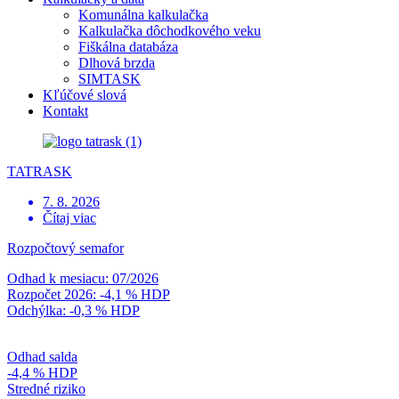
Komunálna kalkulačka
Kalkulačka dôchodkového veku
Fiškálna databáza
Dlhová brzda
SIMTASK
Kľúčové slová
Kontakt
TATRASK
7. 8. 2026
Čítaj viac
Rozpočtový semafor
Odhad k mesiacu: 07/2026
Rozpočet 2026: -4,1 % HDP
Odchýlka: -0,3 % HDP
Odhad salda
-4,4 % HDP
Stredné riziko