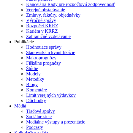
Kancelária Rady pre rozpočtovú zodpovednosť
Verejné obstarávanie
Zmluvy, faktúry, objednávky
Výročné správy
Rozpočet KRRZ
Kariéra v KRRZ
Zahraničné vzdelávanie
Publikácie
Hodnotiace správy
Stanoviská a kvantifikácie
Makroprognózy
Fiškálne prognózy
Štúdie
Modely
Metodiky
Blogy
Komentáre
Limit verejných výdavkov
Dôchodky
Médiá
Tlačové správy
Sociálne siete
Mediálne výstupy a prezentácie
Podcasty
Kalkulačky a dáta