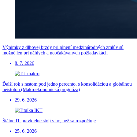
Výnimky z dlhovej brzdy pri plnení medzinárodných zmlúv sú
možné len pri náhlych a neočakávaných požiadavkách
8. 7. 2026
Ďalší rok s rastom pod jedno percento, s konsolidáciou a globálnou
neistotou (Makroekonomická prognóza)
29. 6. 2026
Štátne IT pravidelne stojí viac, než sa rozpočtuje
25. 6. 2026