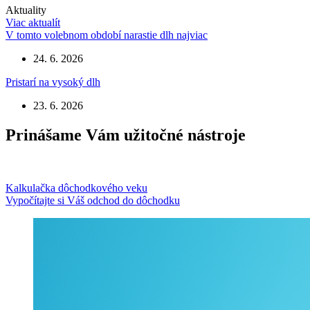
Aktuality
Viac aktualít
V tomto volebnom období narastie dlh najviac
24. 6. 2026
Pristarí na vysoký dlh
23. 6. 2026
Prinášame Vám užitočné nástroje
Kalkulačka dôchodkového veku
Vypočítajte si Váš odchod do dôchodku