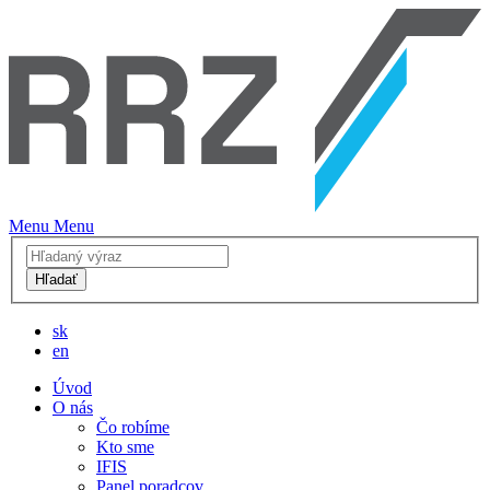
Menu
Menu
Hľadať
sk
en
Úvod
O nás
Čo robíme
Kto sme
IFIS
Panel poradcov