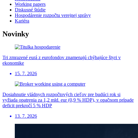
Working papers
Diskusné štúdie
Hospodárenie rozpočtu verejnej správy
Kariéra
Novinky
Tri zmrazené eurá z eurofondov znamenajú chýbajúce štyri v
ekonomike
15. 7. 2026
Dosiahnutie vládnych rozpočtových cieľov pre budúci rok si
vyžiada opatrenia za 1,2 mld. eur (0,9 % HDP), v opačnom prípade
deficit prekročí 5 % HDP
13. 7. 2026