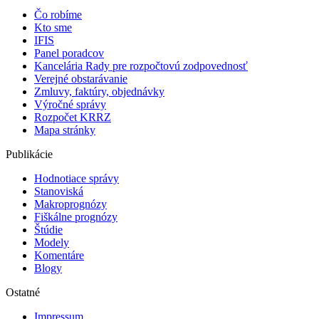
Čo robíme
Kto sme
IFIS
Panel poradcov
Kancelária Rady pre rozpočtovú zodpovednosť
Verejné obstarávanie
Zmluvy, faktúry, objednávky
Výročné správy
Rozpočet KRRZ
Mapa stránky
Publikácie
Hodnotiace správy
Stanoviská
Makroprognózy
Fiškálne prognózy
Štúdie
Modely
Komentáre
Blogy
Ostatné
Impressum