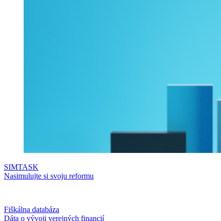
SIMTASK
Nasimulujte si svoju reformu
Fiškálna databáza
Dáta o vývoji verejných financií