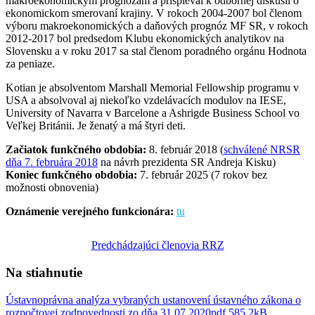
makroekonomickým prognózam a prispieval k odbornej diskusii o
ekonomickom smerovaní krajiny. V rokoch 2004-2007 bol členom
výboru makroekonomických a daňových prognóz MF SR, v rokoch
2012-2017 bol predsedom Klubu ekonomických analytikov na
Slovensku a v roku 2017 sa stal členom poradného orgánu Hodnota
za peniaze.
Kotian je absolventom Marshall Memorial Fellowship programu v
USA a absolvoval aj niekoľko vzdelávacích modulov na IESE,
University of Navarra v Barcelone a Ashrigde Business School vo
Veľkej Británii. Je ženatý a má štyri deti.
Začiatok funkčného obdobia:
8. február 2018
(
schválené NRSR
dňa 7. februára 2018
na návrh prezidenta SR Andreja Kisku)
Koniec funkčného obdobia:
7. február 2025 (7 rokov bez
možnosti obnovenia)
Oznámenie verejného funkcionára:
tu
Predchádzajúci členovia RRZ
Na stiahnutie
Ústavnoprávna analýza vybraných ustanovení ústavného zákona o
rozpočtovej zodpovednosti zo dňa 31.07.2020pdf
585.2kB