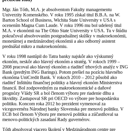
Mgr. Ján Tóth, M.A. je absolventom Fakulty managementu
Univerzity Komenského. V roku 1995 získal titul B.B.A. na W.
Barton School of Business, Wichita State University v USA s
ocenením Magna Cum Laude. V roku 1996 mu bol udelený titul
M.A. v ekonómii na The Ohio State University v USA. Tu v štúdiu
pokračoval absolvovaním postgraduálnej skúšky v makroekonómii,
monetárnej a medzinárodnej ekonómii a ako odborný asistent
prednášal mikro a makroekonómiu.
V roku 1998 nastúpil do Tatra banky najskôr ako výskumný
ekonóm, neskôr ako hlavný ekonóm a stratég. V rokoch 1999 –
2008 pracoval ako hlavný ekonóm a riaditeľ trhových analýz v ING
Bank (predtým ING Barings). Potom prešiel na pozíciu hlavného
ekonóma UniCredit Bank. V rokoch 2010 – 2012 pôsobil ako
riaditeľ Inštitútu finančnej politiky a hlavný ekonóm Ministerstva
financií. Bol zodpovedným za makroekonomické a daňové
prognózy Vlády SR a bol členom výboru pre riadenie dlhu a
likvidity. Zastupoval SR pri OECD vo výbore pre hospodársku
politiku. Koncom roka 2012 ho prezident vymenoval za
viceguvernéra Národnej banky Slovenska pre menovú politiku. V
ECB bol členom Výboru pre menovú politiku a zúčastňoval sa
menovo-politických zasadaní Rady guvernérov.
Tóth absolvoval viacero školení v Medzinárodnom centre pre