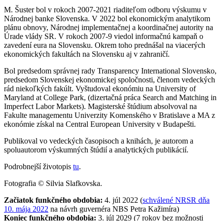
M. Šuster bol v rokoch 2007-2021 riaditeľom odboru výskumu v
Národnej banke Slovenska. V 2022 bol ekonomickým analytikom
plánu obnovy, Národnej implementačnej a koordinačnej autority na
Úrade vlády SR. V rokoch 2007-9 viedol informačnú kampaň o
zavedení eura na Slovensku. Okrem toho prednášal na viacerých
ekonomických fakultách na Slovensku aj v zahraničí.
Bol predsedom správnej rady Transparency International Slovensko,
predsedom Slovenskej ekonomickej spoločnosti, členom vedeckých
rád niekoľkých fakúlt. Vyštudoval ekonómiu na University of
Maryland at College Park, (dizertačná práca Search and Matching in
Imperfect Labor Markets). Magisterské štúdium absolvoval na
Fakulte managementu Univerzity Komenského v Bratislave a MA z
ekonómie získal na Central European University v Budapešti.
Publikoval vo vedeckých časopisoch a knihách, je autorom a
spoluautorom výskumných štúdií a analytických publikácií.
Podrobnejší životopis
tu
.
Fotografia © Silvia Slafkovska.
Začiatok funkčného obdobia:
4. júl 2022 (
schválené NRSR dňa
10. mája 2022
na návrh guvernéra NBS Petra Kažimíra)
Koniec funkčného obdobia:
3. júl 2029 (7 rokov bez možnosti