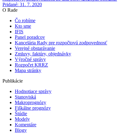
Pridané: 31. 7. 2020
O Rade
Čo robíme
Kto sme
IFIS
Panel poradcov
Kancelária Rady pre rozpočtovú zodpovednosť
Verejné obstarávanie
Zmluvy, faktúry, objednávky
Výročné správy
Rozpočet KRRZ
Mapa stránky
Publikácie
Hodnotiace správy
Stanoviská
Makroprognózy
Fiškálne prognózy
Štúdie
Modely
Komentáre
Blogy