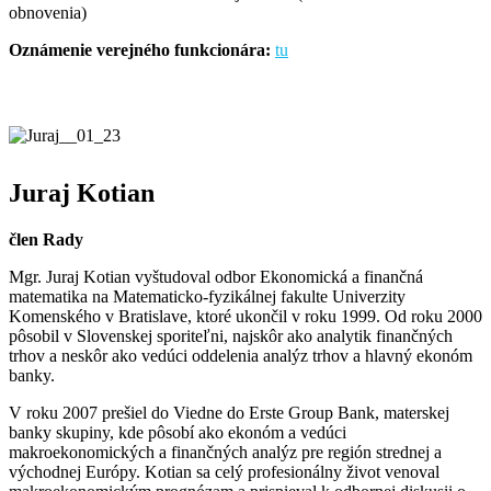
obnovenia)
Oznámenie verejného funkcionára:
tu
Juraj Kotian
člen Rady
Mgr. Juraj Kotian vyštudoval odbor Ekonomická a finančná
matematika na Matematicko-fyzikálnej fakulte Univerzity
Komenského v Bratislave, ktoré ukončil v roku 1999. Od roku 2000
pôsobil v Slovenskej sporiteľni, najskôr ako analytik finančných
trhov a neskôr ako vedúci oddelenia analýz trhov a hlavný ekonóm
banky.
V roku 2007 prešiel do Viedne do Erste Group Bank, materskej
banky skupiny, kde pôsobí ako ekonóm a vedúci
makroekonomických a finančných analýz pre región strednej a
východnej Európy. Kotian sa celý profesionálny život venoval