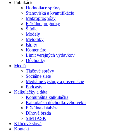
Publikácie
Hodnotiace správy
Stanoviská a kvantifikácie
Makroprognózy
Fiškálne prognózy
Štúdie
Modely
Metodiky
Blogy
Komentáre
Limit verejných výdavkov
Dôchodky
Médiá
Tlačové správy
Sociálne siete
Mediálne výstupy a prezentácie
Podcasty
Kalkulačky a dáta
Komunálna kalkulačka
Kalkulačka dôchodkového veku
Fiškálna databáza
Dlhová brzda
SIMTASK
Kľúčové slová
Kontakt