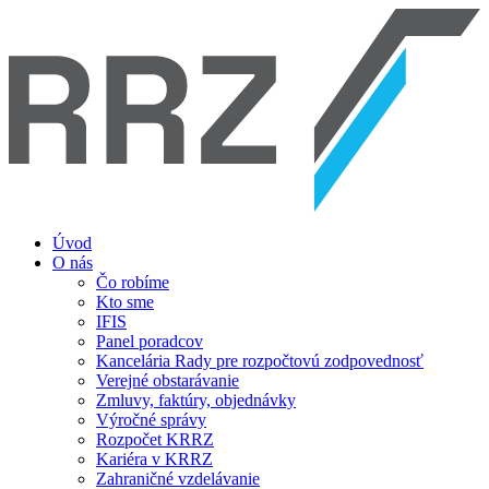
Úvod
O nás
Čo robíme
Kto sme
IFIS
Panel poradcov
Kancelária Rady pre rozpočtovú zodpovednosť
Verejné obstarávanie
Zmluvy, faktúry, objednávky
Výročné správy
Rozpočet KRRZ
Kariéra v KRRZ
Zahraničné vzdelávanie