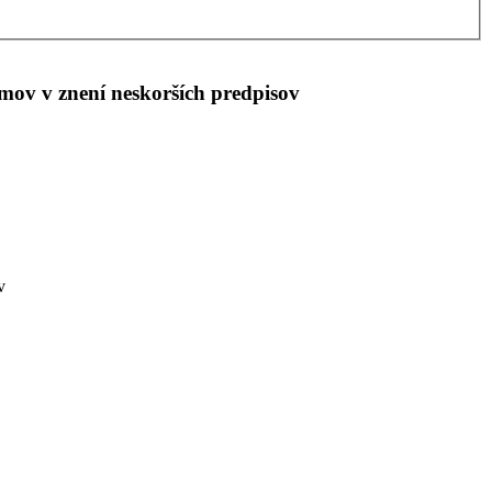
mov v znení neskorších predpisov
v