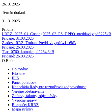
26. 3. 2025
Termín dodania
31. 3. 2025
Príloha
LRRZ_2025_01_Costing2025_02_PS_DPPO_preddavky.pdf
225k
Pridané: 31.03.2025
Ziadost_RRZ_Truban_Preddavky.pdf
411.6kB
Pridané: 26.03.2025
Tlac_0760_komplet.pdf
264.3kB
Pridané: 26.03.2025
O Rade
Čo robíme
Kto sme
IFIS
Panel poradcov
Kancelária Rady pre rozpočtovú zodpovednosť
Verejné obstarávanie
Zmluvy, faktúry, objednávky
Výročné správy
Rozpočet KRRZ
Mapa stránky