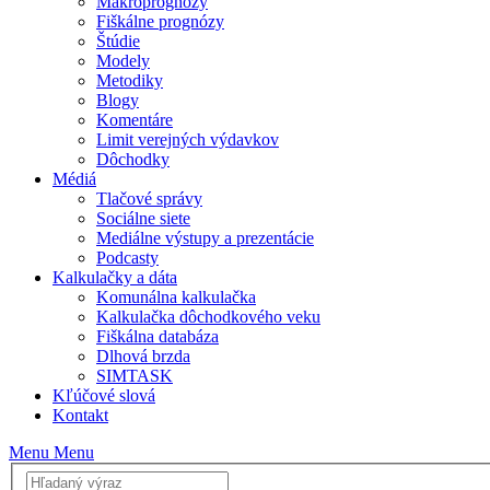
Makroprognózy
Fiškálne prognózy
Štúdie
Modely
Metodiky
Blogy
Komentáre
Limit verejných výdavkov
Dôchodky
Médiá
Tlačové správy
Sociálne siete
Mediálne výstupy a prezentácie
Podcasty
Kalkulačky a dáta
Komunálna kalkulačka
Kalkulačka dôchodkového veku
Fiškálna databáza
Dlhová brzda
SIMTASK
Kľúčové slová
Kontakt
Menu
Menu