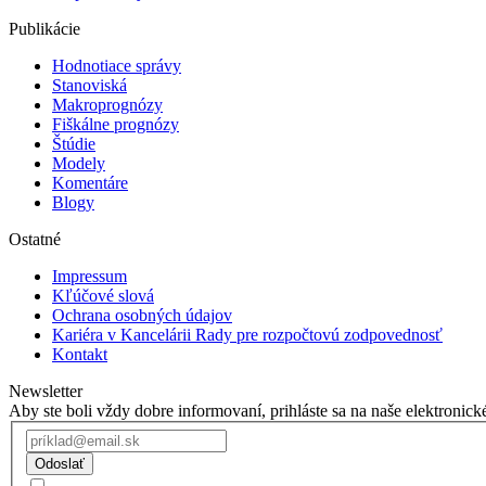
Publikácie
Hodnotiace správy
Stanoviská
Makroprognózy
Fiškálne prognózy
Štúdie
Modely
Komentáre
Blogy
Ostatné
Impressum
Kľúčové slová
Ochrana osobných údajov
Kariéra v Kancelárii Rady pre rozpočtovú zodpovednosť
Kontakt
Newsletter
Aby ste boli vždy dobre informovaní, prihláste sa na naše elektronick
Odoslať