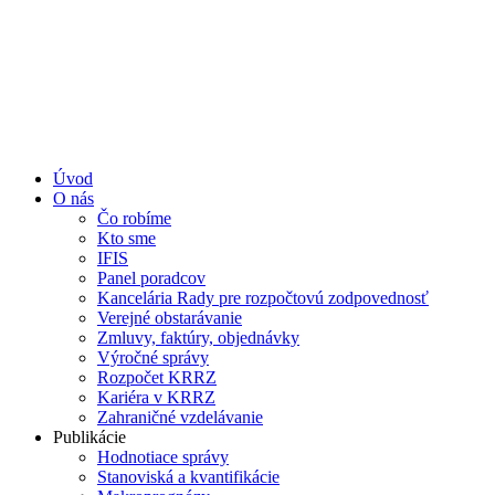
Úvod
O nás
Čo robíme
Kto sme
IFIS
Panel poradcov
Kancelária Rady pre rozpočtovú zodpovednosť
Verejné obstarávanie
Zmluvy, faktúry, objednávky
Výročné správy
Rozpočet KRRZ
Kariéra v KRRZ
Zahraničné vzdelávanie
Publikácie
Hodnotiace správy
Stanoviská a kvantifikácie