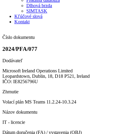
Fiškálna databáza
Dlhová brzda
SIMTASK
Kľúčové slová
Kontakt
Číslo dokumentu
2024/PFA/077
Dodávateľ
Microsoft Ireland Operations Limited
Leopardstown, Dublin, 18, D18 P521, Ireland
IČO: IE8256796U
Zhrnutie
Volací plán MS Teams 11.2.24-10.3.24
Názov dokumentu
IT - licencie
Dátum doručenia (FA) / vystavenia (OBJ)