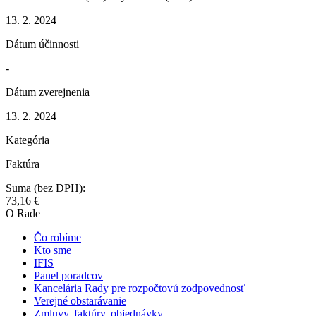
13. 2. 2024
Dátum účinnosti
-
Dátum zverejnenia
13. 2. 2024
Kategória
Faktúra
Suma (bez DPH):
73,16 €
O Rade
Čo robíme
Kto sme
IFIS
Panel poradcov
Kancelária Rady pre rozpočtovú zodpovednosť
Verejné obstarávanie
Zmluvy, faktúry, objednávky