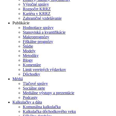
Výročné správy
Rozpočet KRRZ
Kariéra v KRRZ
Zahraničné vzdelávanie
Publikácie
Hodnotiace správy
Stanoviská a kvantifikácie
Makroprognózy
Fiškálne prognózy
Štúdie
Modely
Metodiky
Blogy
Komentáre
Limit verejných výdavkov
Dôchodky
Médiá
Tlačové správy
Sociálne siete
Mediálne výstupy a prezentácie
Podcasty
Kalkulačky a dáta
Komunálna kalkulačka
Kalkulačka dôchodkového veku