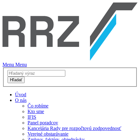
Menu
Menu
Hľadať
Úvod
O nás
Čo robíme
Kto sme
IFIS
Panel poradcov
Kancelária Rady pre rozpočtovú zodpovednosť
Verejné obstarávanie
Zmluvy, faktúry, objednávky