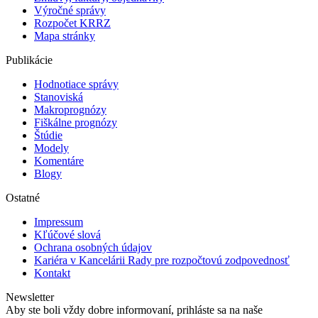
Výročné správy
Rozpočet KRRZ
Mapa stránky
Publikácie
Hodnotiace správy
Stanoviská
Makroprognózy
Fiškálne prognózy
Štúdie
Modely
Komentáre
Blogy
Ostatné
Impressum
Kľúčové slová
Ochrana osobných údajov
Kariéra v Kancelárii Rady pre rozpočtovú zodpovednosť
Kontakt
Newsletter
Aby ste boli vždy dobre informovaní, prihláste sa na naše