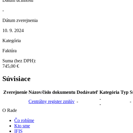
Dátum účinnosti
-
Dátum zverejnenia
10. 9. 2024
Kategória
Faktúra
Suma (bez DPH):
745,00 €
Súvisiace
Zverejnenie
Názov/číslo dokumentu
Dodávateľ
Kategória
Typ
S
-
Centrálny register zmlúv
-
-
-
O Rade
Čo robíme
Kto sme
IFIS