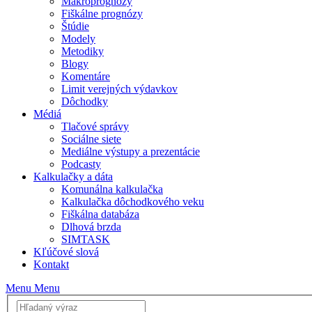
Makroprognózy
Fiškálne prognózy
Štúdie
Modely
Metodiky
Blogy
Komentáre
Limit verejných výdavkov
Dôchodky
Médiá
Tlačové správy
Sociálne siete
Mediálne výstupy a prezentácie
Podcasty
Kalkulačky a dáta
Komunálna kalkulačka
Kalkulačka dôchodkového veku
Fiškálna databáza
Dlhová brzda
SIMTASK
Kľúčové slová
Kontakt
Menu
Menu