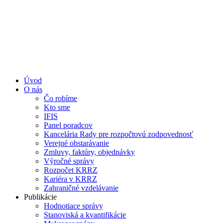
Úvod
O nás
Čo robíme
Kto sme
IFIS
Panel poradcov
Kancelária Rady pre rozpočtovú zodpovednosť
Verejné obstarávanie
Zmluvy, faktúry, objednávky
Výročné správy
Rozpočet KRRZ
Kariéra v KRRZ
Zahraničné vzdelávanie
Publikácie
Hodnotiace správy
Stanoviská a kvantifikácie