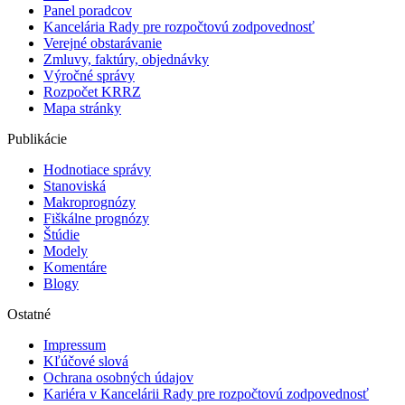
Panel poradcov
Kancelária Rady pre rozpočtovú zodpovednosť
Verejné obstarávanie
Zmluvy, faktúry, objednávky
Výročné správy
Rozpočet KRRZ
Mapa stránky
Publikácie
Hodnotiace správy
Stanoviská
Makroprognózy
Fiškálne prognózy
Štúdie
Modely
Komentáre
Blogy
Ostatné
Impressum
Kľúčové slová
Ochrana osobných údajov
Kariéra v Kancelárii Rady pre rozpočtovú zodpovednosť