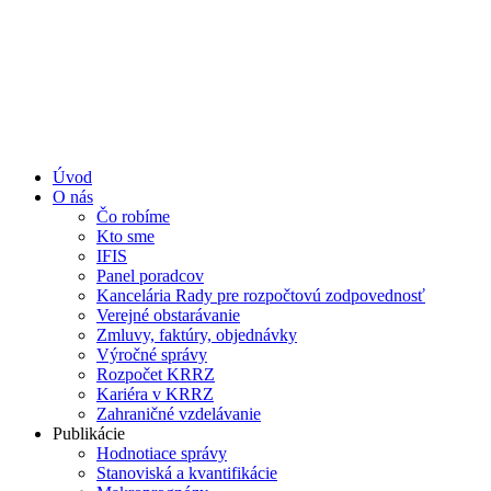
Úvod
O nás
Čo robíme
Kto sme
IFIS
Panel poradcov
Kancelária Rady pre rozpočtovú zodpovednosť
Verejné obstarávanie
Zmluvy, faktúry, objednávky
Výročné správy
Rozpočet KRRZ
Kariéra v KRRZ
Zahraničné vzdelávanie
Publikácie
Hodnotiace správy
Stanoviská a kvantifikácie