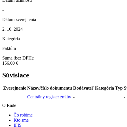
Dátum účinnosti
-
Dátum zverejnenia
2. 10. 2024
Kategória
Faktúra
Suma (bez DPH):
156,00 €
Súvisiace
Zverejnenie
Názov/číslo dokumentu
Dodávateľ
Kategória
Typ
S
-
Centrálny register zmlúv
-
-
-
O Rade
Čo robíme
Kto sme
IFIS