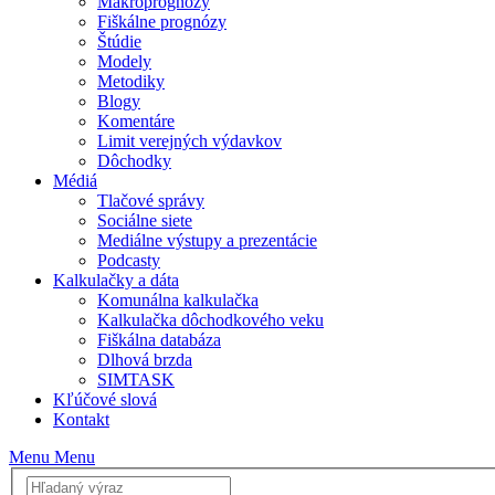
Makroprognózy
Fiškálne prognózy
Štúdie
Modely
Metodiky
Blogy
Komentáre
Limit verejných výdavkov
Dôchodky
Médiá
Tlačové správy
Sociálne siete
Mediálne výstupy a prezentácie
Podcasty
Kalkulačky a dáta
Komunálna kalkulačka
Kalkulačka dôchodkového veku
Fiškálna databáza
Dlhová brzda
SIMTASK
Kľúčové slová
Kontakt
Menu
Menu