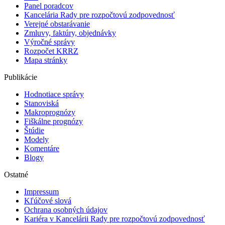
Panel poradcov
Kancelária Rady pre rozpočtovú zodpovednosť
Verejné obstarávanie
Zmluvy, faktúry, objednávky
Výročné správy
Rozpočet KRRZ
Mapa stránky
Publikácie
Hodnotiace správy
Stanoviská
Makroprognózy
Fiškálne prognózy
Štúdie
Modely
Komentáre
Blogy
Ostatné
Impressum
Kľúčové slová
Ochrana osobných údajov
Kariéra v Kancelárii Rady pre rozpočtovú zodpovednosť