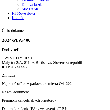
Fiškálna databáza
Dlhová brzda
SIMTASK
Kľúčové slová
Kontakt
Číslo dokumentu
2024/PFA/406
Dodávateľ
TWIN CITY III a.s.
Malý trh 2/A, 811 08 Bratislava, Slovenská republika
IČO: 47241446
Zhrnutie
Nájomné office + parkovacie miesta Q4_2024
Názov dokumentu
Prenájom kancelárskych priestorov
Dátum doručenia (FA) / vystavenia (OBJ)