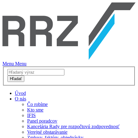
Menu
Menu
Hľadať
Úvod
O nás
Čo robíme
Kto sme
IFIS
Panel poradcov
Kancelária Rady pre rozpočtovú zodpovednosť
Verejné obstarávanie
Zmluvy, faktúry, objednávky