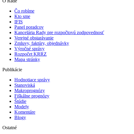
O Rade
Čo robíme
Kto sme
IFIS
Panel poradcov
Kancelária Rady pre rozpočtovú zodpovednosť
Verejné obstarávanie
Zmluvy, faktúry, objednávky
Výročné správy
Rozpočet KRRZ
Mapa stránky
Publikácie
Hodnotiace správy
Stanoviská
Makroprognózy
Fiškálne prognózy
Štúdie
Modely
Komentáre
Blogy
Ostatné