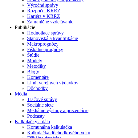
Výročné správy
Rozpočet KRRZ
Kariéra v KRRZ
Zahraničné vzdelávanie
Publikácie
Hodnotiace správy
Stanoviská a kvantifikácie
Makroprognózy
Fiškálne prognózy
Štúdie
Modely
Metodiky
Blogy
Komentáre
Limit verejných výdavkov
Dôchodky
Médiá
Tlačové správy
Sociálne siete
Mediálne výstupy a prezentácie
Podcasty
Kalkulačky a dáta
Komunálna kalkulačka
Kalkulačka dôchodkového veku