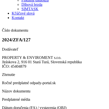
Fiškálna databáza
Dlhová brzda
SIMTASK
Kľúčové slová
Kontakt
Číslo dokumentu
2024/ZFA/127
Dodávateľ
PROPERTY & ENVIROMENT s.r.o.
Jiráskova 2, 916 01 Stará Turá, Slovenská republika
IČO: 45404879
Zhrnutie
Ročné predplatné odpady-portal.sk
Názov dokumentu
Predplatené média
Dátum doručenia (FA) / vystavenia (OBJ)