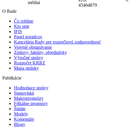
média
i
45404879
O Rade
Čo robíme
Kto sme
IFIS
Panel poradcov
Kancelária Rady pre rozpočtovú zodpovednosť
Verejné obstarávanie
Zmluvy, faktúry, objednávky
Výročné správy
Rozpočet KRRZ
Mapa stránky
Publikácie
Hodnotiace správy
Stanoviská
Makroprognózy
Fiškálne prognózy
Štúdie
Modely
Komentáre
Blogy