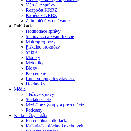
Výročné správy
Rozpočet KRRZ
Kariéra v KRRZ
Zahraničné vzdelávanie
Publikácie
Hodnotiace správy
Stanoviská a kvantifikácie
Makroprognózy
Fiškálne prognózy
Štúdie
Modely
Metodiky
Blogy
Komentáre
Limit verejných výdavkov
Dôchodky
Médiá
Tlačové správy
Sociálne siete
Mediálne výstupy a prezentácie
Podcasty
Kalkulačky a dáta
Komunálna kalkulačka
Kalkulačka dôchodkového veku