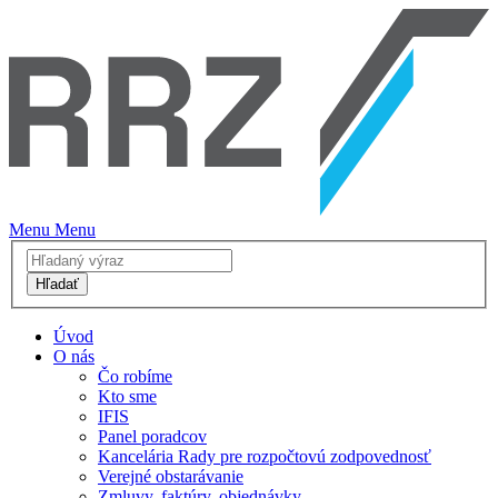
Menu
Menu
Hľadať
Úvod
O nás
Čo robíme
Kto sme
IFIS
Panel poradcov
Kancelária Rady pre rozpočtovú zodpovednosť
Verejné obstarávanie
Zmluvy, faktúry, objednávky