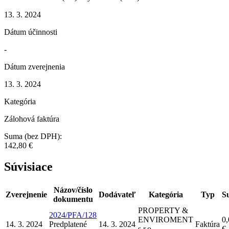
13. 3. 2024
Dátum účinnosti
-
Dátum zverejnenia
13. 3. 2024
Kategória
Zálohová faktúra
Suma (bez DPH):
142,80 €
Súvisiace
Názov/číslo
Zverejnenie
Dodávateľ
Kategória
Typ
S
dokumentu
PROPERTY &
2024/PFA/128
ENVIROMENT
0,
14. 3. 2024
Predplatené
14. 3. 2024
Faktúra
s.r.o.
€