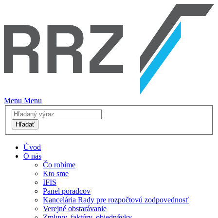
Menu
Menu
Hľadať
Úvod
O nás
Čo robíme
Kto sme
IFIS
Panel poradcov
Kancelária Rady pre rozpočtovú zodpovednosť
Verejné obstarávanie
Zmluvy, faktúry, objednávky