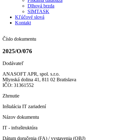
Fiškálna databáza
Dlhová brzda
SIMTASK
Kľúčové slová
Kontakt
Číslo dokumentu
2025/O/076
Dodávateľ
ANASOFT APR, spol. s.r.o.
Mlynská dolina 41, 811 02 Bratislava
IČO: 31361552
Zhrnutie
Inštalácia IT zariadení
Názov dokumentu
IT - infraštruktúra
Dátum doručenia (FA) / vystavenia (OBJ)