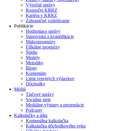
Výročné správy
Rozpočet KRRZ
Kariéra v KRRZ
Zahraničné vzdelávanie
Publikácie
Hodnotiace správy
Stanoviská a kvantifikácie
Makroprognózy
Fiškálne prognózy
Štúdie
Modely
Metodiky
Blogy
Komentáre
Limit verejných výdavkov
Dôchodky
Médiá
Tlačové správy
Sociálne siete
Mediálne výstupy a prezentácie
Podcasty
Kalkulačky a dáta
Komunálna kalkulačka
Kalkulačka dôchodkového veku