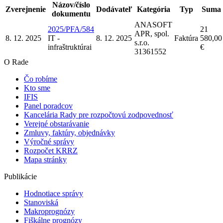
Názov/číslo
Zverejnenie
Dodávateľ
Kategória
Typ
Suma
dokumentu
ANASOFT
2025/PFA/584
21
APR, spol.
8. 12. 2025
IT -
8. 12. 2025
Faktúra
580,00
s.r.o.
infraštruktúra
i
€
31361552
O Rade
Čo robíme
Kto sme
IFIS
Panel poradcov
Kancelária Rady pre rozpočtovú zodpovednosť
Verejné obstarávanie
Zmluvy, faktúry, objednávky
Výročné správy
Rozpočet KRRZ
Mapa stránky
Publikácie
Hodnotiace správy
Stanoviská
Makroprognózy
Fiškálne prognózy