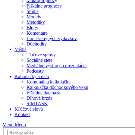
Makroprognózy
Fiškálne prognózy
Štúdie
Modely
Metodiky
Blogy
Komentáre
Limit verejných výdavkov
Dôchodky
Médiá
Tlačové správy
Sociálne siete
Mediálne výstupy a prezentácie
Podcasty
Kalkulačky a dáta
Komunálna kalkulačka
Kalkulačka dôchodkového veku
Fiškálna databáza
Dlhová brzda
SIMTASK
Kľúčové slová
Kontakt
Menu
Menu