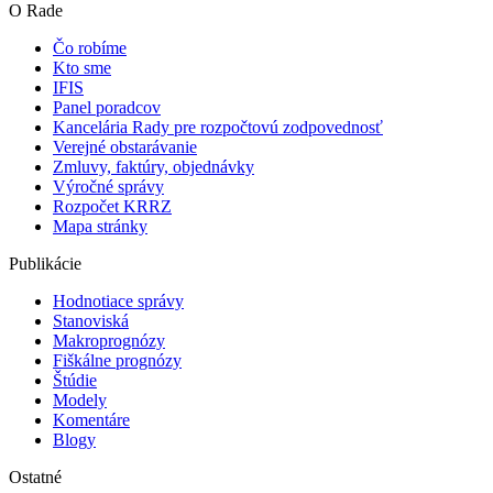
O Rade
Čo robíme
Kto sme
IFIS
Panel poradcov
Kancelária Rady pre rozpočtovú zodpovednosť
Verejné obstarávanie
Zmluvy, faktúry, objednávky
Výročné správy
Rozpočet KRRZ
Mapa stránky
Publikácie
Hodnotiace správy
Stanoviská
Makroprognózy
Fiškálne prognózy
Štúdie
Modely
Komentáre
Blogy
Ostatné