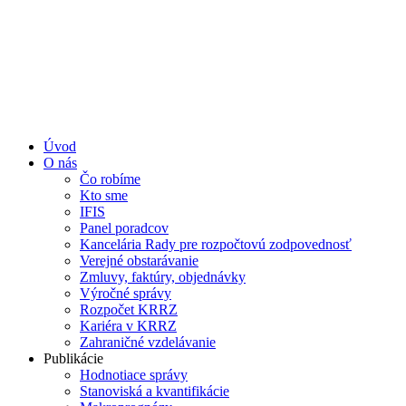
Úvod
O nás
Čo robíme
Kto sme
IFIS
Panel poradcov
Kancelária Rady pre rozpočtovú zodpovednosť
Verejné obstarávanie
Zmluvy, faktúry, objednávky
Výročné správy
Rozpočet KRRZ
Kariéra v KRRZ
Zahraničné vzdelávanie
Publikácie
Hodnotiace správy
Stanoviská a kvantifikácie