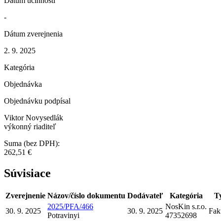
Dátum účinnosti
-
Dátum zverejnenia
2. 9. 2025
Kategória
Objednávka
Objednávku podpísal
Viktor Novysedlák
výkonný riaditeľ
Suma (bez DPH):
262,51 €
Súvisiace
Zverejnenie
Názov/číslo dokumentu
Dodávateľ
Kategória
T
2025/PFA/466
NosKin s.r.o.
30. 9. 2025
30. 9. 2025
Fak
Potraviny
i
47352698