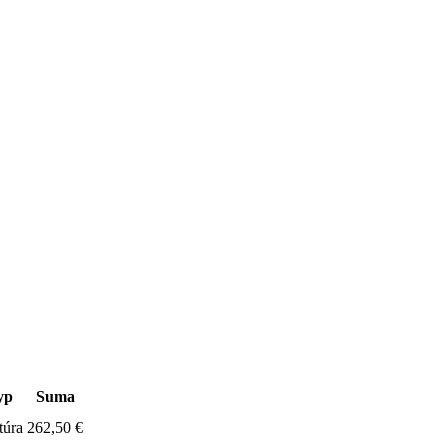
yp
Suma
túra
262,50 €