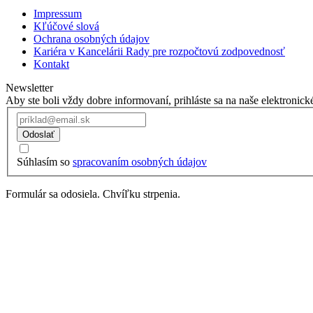
Impressum
Kľúčové slová
Ochrana osobných údajov
Kariéra v Kancelárii Rady pre rozpočtovú zodpovednosť
Kontakt
Newsletter
Aby ste boli vždy dobre informovaní, prihláste sa na naše elektronick
Odoslať
Súhlasím so
spracovaním osobných údajov
Formulár sa odosiela. Chvíľku strpenia.