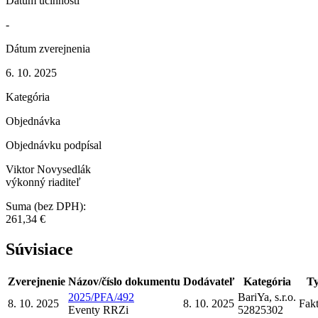
Dátum účinnosti
-
Dátum zverejnenia
6. 10. 2025
Kategória
Objednávka
Objednávku podpísal
Viktor Novysedlák
výkonný riaditeľ
Suma (bez DPH):
261,34 €
Súvisiace
Zverejnenie
Názov/číslo dokumentu
Dodávateľ
Kategória
T
2025/PFA/492
BariYa, s.r.o.
8. 10. 2025
8. 10. 2025
Fak
Eventy RRZ
i
52825302