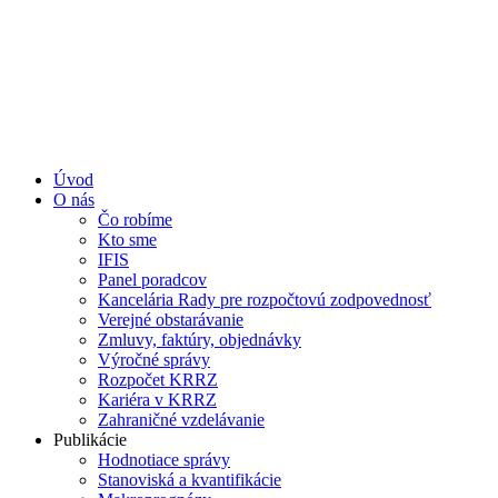
Úvod
O nás
Čo robíme
Kto sme
IFIS
Panel poradcov
Kancelária Rady pre rozpočtovú zodpovednosť
Verejné obstarávanie
Zmluvy, faktúry, objednávky
Výročné správy
Rozpočet KRRZ
Kariéra v KRRZ
Zahraničné vzdelávanie
Publikácie
Hodnotiace správy
Stanoviská a kvantifikácie