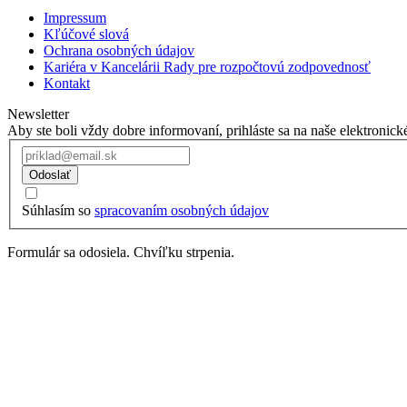
Impressum
Kľúčové slová
Ochrana osobných údajov
Kariéra v Kancelárii Rady pre rozpočtovú zodpovednosť
Kontakt
Newsletter
Aby ste boli vždy dobre informovaní, prihláste sa na naše elektronick
Odoslať
Súhlasím so
spracovaním osobných údajov
Formulár sa odosiela. Chvíľku strpenia.