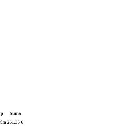
yp
Suma
túra
261,35 €