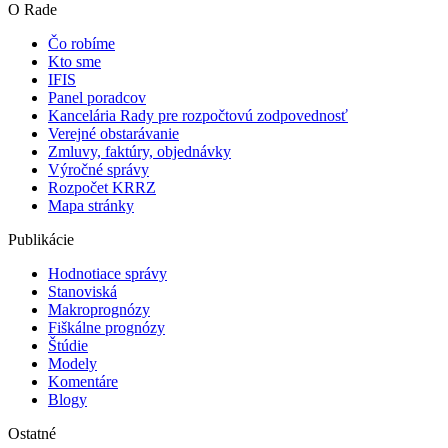
O Rade
Čo robíme
Kto sme
IFIS
Panel poradcov
Kancelária Rady pre rozpočtovú zodpovednosť
Verejné obstarávanie
Zmluvy, faktúry, objednávky
Výročné správy
Rozpočet KRRZ
Mapa stránky
Publikácie
Hodnotiace správy
Stanoviská
Makroprognózy
Fiškálne prognózy
Štúdie
Modely
Komentáre
Blogy
Ostatné