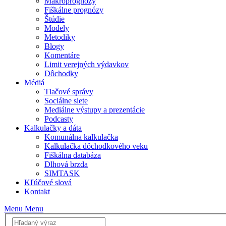
Makroprognózy
Fiškálne prognózy
Štúdie
Modely
Metodiky
Blogy
Komentáre
Limit verejných výdavkov
Dôchodky
Médiá
Tlačové správy
Sociálne siete
Mediálne výstupy a prezentácie
Podcasty
Kalkulačky a dáta
Komunálna kalkulačka
Kalkulačka dôchodkového veku
Fiškálna databáza
Dlhová brzda
SIMTASK
Kľúčové slová
Kontakt
Menu
Menu