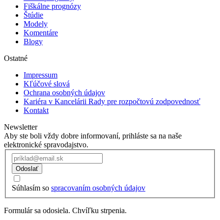
Fiškálne prognózy
Štúdie
Modely
Komentáre
Blogy
Ostatné
Impressum
Kľúčové slová
Ochrana osobných údajov
Kariéra v Kancelárii Rady pre rozpočtovú zodpovednosť
Kontakt
Newsletter
Aby ste boli vždy dobre informovaní, prihláste sa na naše
elektronické spravodajstvo.
Odoslať
Súhlasím so
spracovaním osobných údajov
Formulár sa odosiela. Chvíľku strpenia.