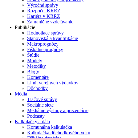
Výročné správy
Rozpočet KRRZ
Kariéra v KRRZ
Zahraničné vzdelávanie
Publikácie
Hodnotiace správy
Stanoviská a kvantifikácie
Makroprognózy
Fiškálne prognózy
Štúdie
Modely
Metodiky
Blogy
Komentáre
Limit verejných výdavkov
Dôchodky
Médiá
Tlačové správy
Sociálne siete
Mediálne výstupy a prezentácie
Podcasty
Kalkulačky a dáta
Komunálna kalkulačka
Kalkulačka dôchodkového veku