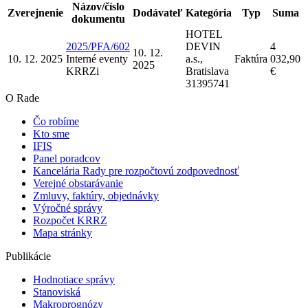
Názov/číslo
Zverejnenie
Dodávateľ
Kategória
Typ
Suma
dokumentu
HOTEL
2025/PFA/602
DEVIN
4
10. 12.
10. 12. 2025
Interné eventy
a.s.,
Faktúra
032,90
2025
KRRZ
i
Bratislava
€
31395741
O Rade
Čo robíme
Kto sme
IFIS
Panel poradcov
Kancelária Rady pre rozpočtovú zodpovednosť
Verejné obstarávanie
Zmluvy, faktúry, objednávky
Výročné správy
Rozpočet KRRZ
Mapa stránky
Publikácie
Hodnotiace správy
Stanoviská
Makroprognózy