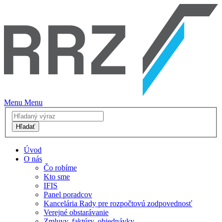
Menu
Menu
Hľadať
Úvod
O nás
Čo robíme
Kto sme
IFIS
Panel poradcov
Kancelária Rady pre rozpočtovú zodpovednosť
Verejné obstarávanie
Zmluvy, faktúry, objednávky