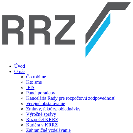
Úvod
O nás
Čo robíme
Kto sme
IFIS
Panel poradcov
Kancelária Rady pre rozpočtovú zodpovednosť
Verejné obstarávanie
Zmluvy, faktúry, objednávky
Výročné správy
Rozpočet KRRZ
Kariéra v KRRZ
Zahraničné vzdelávanie