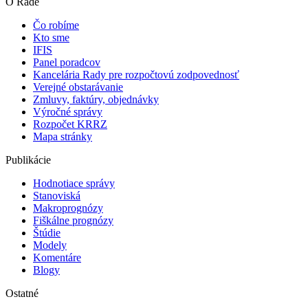
O Rade
Čo robíme
Kto sme
IFIS
Panel poradcov
Kancelária Rady pre rozpočtovú zodpovednosť
Verejné obstarávanie
Zmluvy, faktúry, objednávky
Výročné správy
Rozpočet KRRZ
Mapa stránky
Publikácie
Hodnotiace správy
Stanoviská
Makroprognózy
Fiškálne prognózy
Štúdie
Modely
Komentáre
Blogy
Ostatné