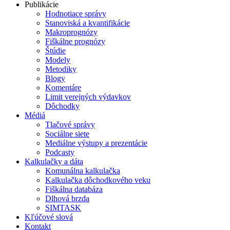
Publikácie
Hodnotiace správy
Stanoviská a kvantifikácie
Makroprognózy
Fiškálne prognózy
Štúdie
Modely
Metodiky
Blogy
Komentáre
Limit verejných výdavkov
Dôchodky
Médiá
Tlačové správy
Sociálne siete
Mediálne výstupy a prezentácie
Podcasty
Kalkulačky a dáta
Komunálna kalkulačka
Kalkulačka dôchodkového veku
Fiškálna databáza
Dlhová brzda
SIMTASK
Kľúčové slová
Kontakt