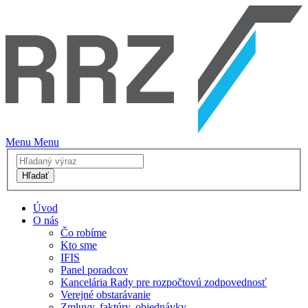
Menu
Menu
Hľadať
Úvod
O nás
Čo robíme
Kto sme
IFIS
Panel poradcov
Kancelária Rady pre rozpočtovú zodpovednosť
Verejné obstarávanie
Zmluvy, faktúry, objednávky