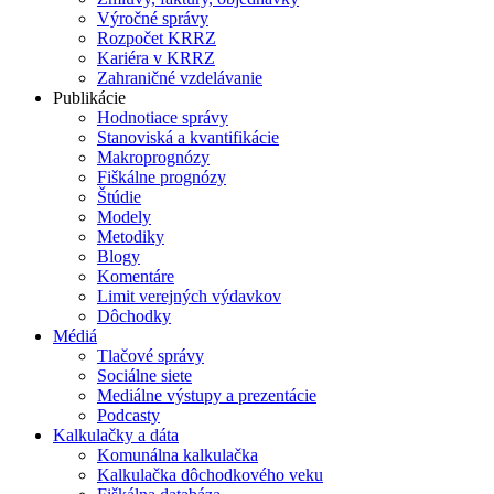
Výročné správy
Rozpočet KRRZ
Kariéra v KRRZ
Zahraničné vzdelávanie
Publikácie
Hodnotiace správy
Stanoviská a kvantifikácie
Makroprognózy
Fiškálne prognózy
Štúdie
Modely
Metodiky
Blogy
Komentáre
Limit verejných výdavkov
Dôchodky
Médiá
Tlačové správy
Sociálne siete
Mediálne výstupy a prezentácie
Podcasty
Kalkulačky a dáta
Komunálna kalkulačka
Kalkulačka dôchodkového veku