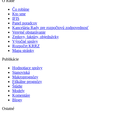
O Rade
Čo robíme
Kto sme
IFIS
Panel poradcov
Kancelária Rady pre rozpočtovú zodpovednosť
Verejné obstarávanie
Zmluvy, faktúry, objednávky
Výročné správy
Rozpočet KRRZ
Mapa stránky
Publikácie
Hodnotiace správy
Stanoviská
Makroprognózy
Fiškálne prognózy
Štúdie
Modely
Komentáre
Blogy
Ostatné