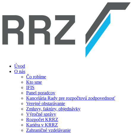
Úvod
O nás
Čo robíme
Kto sme
IFIS
Panel poradcov
Kancelária Rady pre rozpočtovú zodpovednosť
Verejné obstarávanie
Zmluvy, faktúry, objednávky
Výročné správy
Rozpočet KRRZ
Kariéra v KRRZ
Zahraničné vzdelávanie