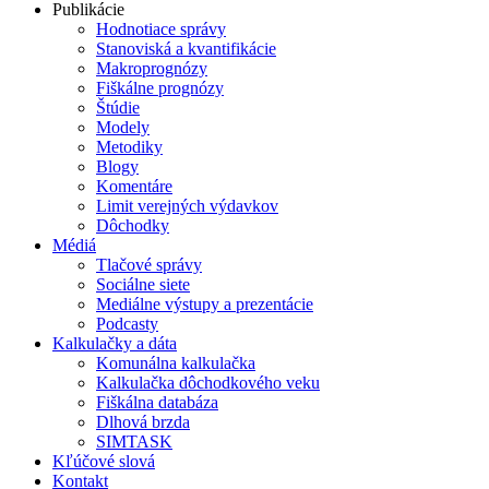
Publikácie
Hodnotiace správy
Stanoviská a kvantifikácie
Makroprognózy
Fiškálne prognózy
Štúdie
Modely
Metodiky
Blogy
Komentáre
Limit verejných výdavkov
Dôchodky
Médiá
Tlačové správy
Sociálne siete
Mediálne výstupy a prezentácie
Podcasty
Kalkulačky a dáta
Komunálna kalkulačka
Kalkulačka dôchodkového veku
Fiškálna databáza
Dlhová brzda
SIMTASK
Kľúčové slová
Kontakt