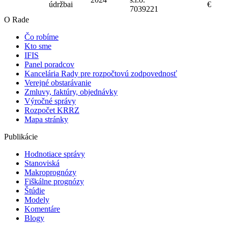
údržba
i
€
7039221
O Rade
Čo robíme
Kto sme
IFIS
Panel poradcov
Kancelária Rady pre rozpočtovú zodpovednosť
Verejné obstarávanie
Zmluvy, faktúry, objednávky
Výročné správy
Rozpočet KRRZ
Mapa stránky
Publikácie
Hodnotiace správy
Stanoviská
Makroprognózy
Fiškálne prognózy
Štúdie
Modely
Komentáre
Blogy