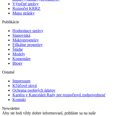
Výročné správy
Rozpočet KRRZ
Mapa stránky
Publikácie
Hodnotiace správy
Stanoviská
Makroprognózy
Fiškálne prognózy
Štúdie
Modely
Komentáre
Blogy
Ostatné
Impressum
Kľúčové slová
Ochrana osobných údajov
Kariéra v Kancelárii Rady pre rozpočtovú zodpovednosť
Kontakt
Newsletter
Aby ste boli vždy dobre informovaní, prihláste sa na naše