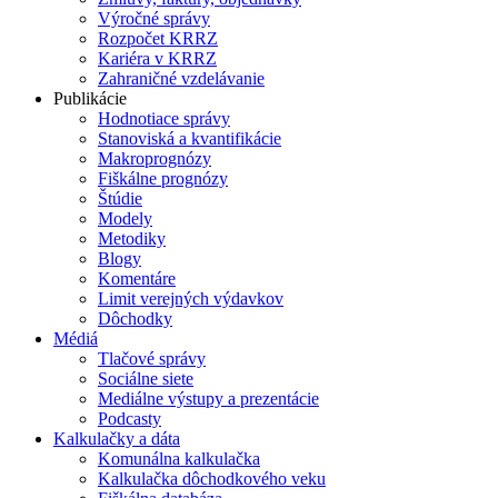
Výročné správy
Rozpočet KRRZ
Kariéra v KRRZ
Zahraničné vzdelávanie
Publikácie
Hodnotiace správy
Stanoviská a kvantifikácie
Makroprognózy
Fiškálne prognózy
Štúdie
Modely
Metodiky
Blogy
Komentáre
Limit verejných výdavkov
Dôchodky
Médiá
Tlačové správy
Sociálne siete
Mediálne výstupy a prezentácie
Podcasty
Kalkulačky a dáta
Komunálna kalkulačka
Kalkulačka dôchodkového veku