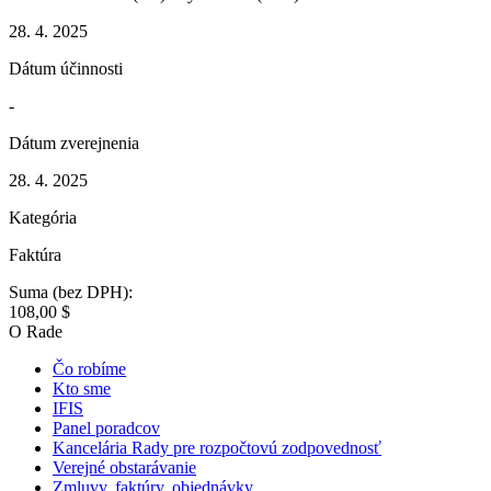
28. 4. 2025
Dátum účinnosti
-
Dátum zverejnenia
28. 4. 2025
Kategória
Faktúra
Suma (bez DPH):
108,00 $
O Rade
Čo robíme
Kto sme
IFIS
Panel poradcov
Kancelária Rady pre rozpočtovú zodpovednosť
Verejné obstarávanie
Zmluvy, faktúry, objednávky