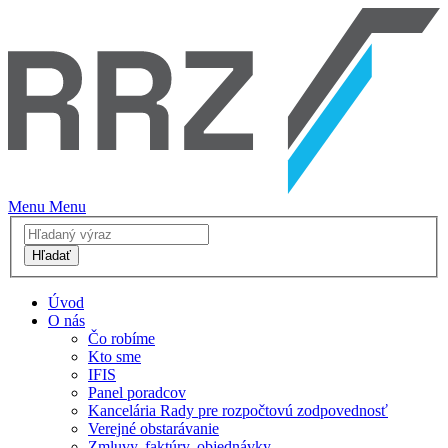
Menu
Menu
Hľadať
Úvod
O nás
Čo robíme
Kto sme
IFIS
Panel poradcov
Kancelária Rady pre rozpočtovú zodpovednosť
Verejné obstarávanie
Zmluvy, faktúry, objednávky