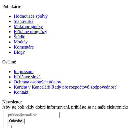
Publikácie
Hodnotiace správy
Stanoviská
Makroprognózy
Fiškálne prognózy
Štúdie
Modely
Komentáre
Blogy
Ostatné
Impressum
Kľúčové slová
Ochrana osobných údajov
Kariéra v Kancelárii Rady pre rozpočtovú zodpovednosť
Kontakt
Newsletter
Aby ste boli vždy dobre informovaní, prihláste sa na naše elektronick
Odoslať