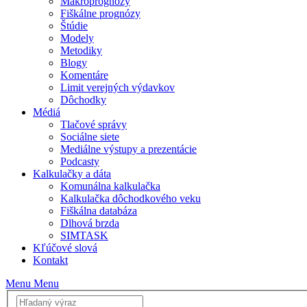
Makroprognózy
Fiškálne prognózy
Štúdie
Modely
Metodiky
Blogy
Komentáre
Limit verejných výdavkov
Dôchodky
Médiá
Tlačové správy
Sociálne siete
Mediálne výstupy a prezentácie
Podcasty
Kalkulačky a dáta
Komunálna kalkulačka
Kalkulačka dôchodkového veku
Fiškálna databáza
Dlhová brzda
SIMTASK
Kľúčové slová
Kontakt
Menu
Menu