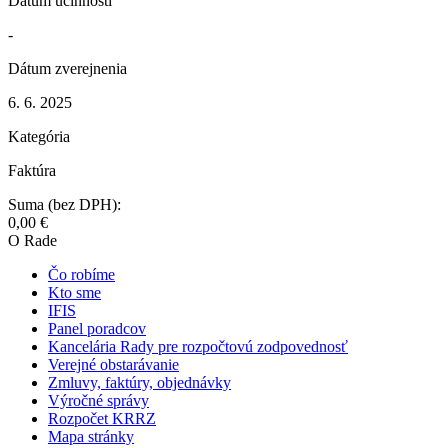
Dátum účinnosti
-
Dátum zverejnenia
6. 6. 2025
Kategória
Faktúra
Suma (bez DPH):
0,00 €
O Rade
Čo robíme
Kto sme
IFIS
Panel poradcov
Kancelária Rady pre rozpočtovú zodpovednosť
Verejné obstarávanie
Zmluvy, faktúry, objednávky
Výročné správy
Rozpočet KRRZ
Mapa stránky