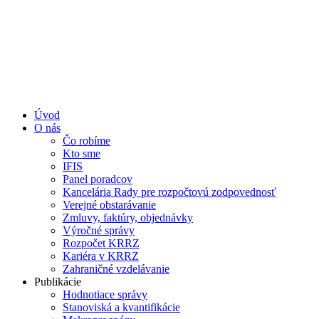
Úvod
O nás
Čo robíme
Kto sme
IFIS
Panel poradcov
Kancelária Rady pre rozpočtovú zodpovednosť
Verejné obstarávanie
Zmluvy, faktúry, objednávky
Výročné správy
Rozpočet KRRZ
Kariéra v KRRZ
Zahraničné vzdelávanie
Publikácie
Hodnotiace správy
Stanoviská a kvantifikácie