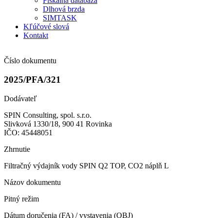
Fiškálna databáza
Dlhová brzda
SIMTASK
Kľúčové slová
Kontakt
Číslo dokumentu
2025/PFA/321
Dodávateľ
SPIN Consulting, spol. s.r.o.
Slivková 1330/18, 900 41 Rovinka
IČO: 45448051
Zhrnutie
Filtračný výdajník vody SPIN Q2 TOP, CO2 náplň L
Názov dokumentu
Pitný režim
Dátum doručenia (FA) / vystavenia (OBJ)