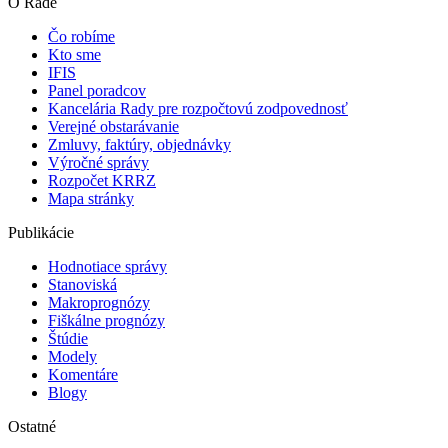
O Rade
Čo robíme
Kto sme
IFIS
Panel poradcov
Kancelária Rady pre rozpočtovú zodpovednosť
Verejné obstarávanie
Zmluvy, faktúry, objednávky
Výročné správy
Rozpočet KRRZ
Mapa stránky
Publikácie
Hodnotiace správy
Stanoviská
Makroprognózy
Fiškálne prognózy
Štúdie
Modely
Komentáre
Blogy
Ostatné