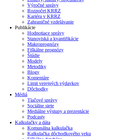
Výročné správy
Rozpočet KRRZ
Kariéra v KRRZ
Zahraničné vzdelávanie
Publikácie
Hodnotiace správy
Stanoviská a kvantifikácie
Makroprognózy
Fiškálne prognózy
Štúdie
Modely
Metodiky
Blogy
Komentáre
Limit verejných výdavkov
Dôchodky
Médiá
Tlačové správy
Sociálne siete
Mediálne výstupy a prezentácie
Podcasty
Kalkulačky a dáta
Komunálna kalkulačka
Kalkulačka dôchodkového veku