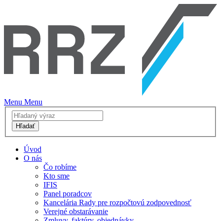
Menu
Menu
Hľadať
Úvod
O nás
Čo robíme
Kto sme
IFIS
Panel poradcov
Kancelária Rady pre rozpočtovú zodpovednosť
Verejné obstarávanie
Zmluvy, faktúry, objednávky