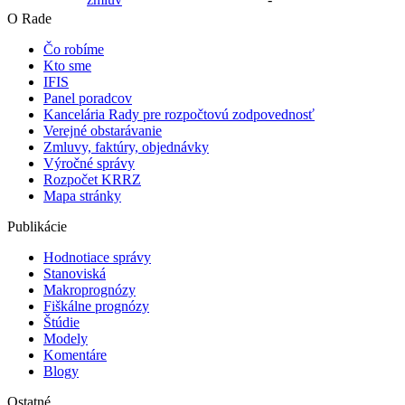
O Rade
Čo robíme
Kto sme
IFIS
Panel poradcov
Kancelária Rady pre rozpočtovú zodpovednosť
Verejné obstarávanie
Zmluvy, faktúry, objednávky
Výročné správy
Rozpočet KRRZ
Mapa stránky
Publikácie
Hodnotiace správy
Stanoviská
Makroprognózy
Fiškálne prognózy
Štúdie
Modely
Komentáre
Blogy
Ostatné