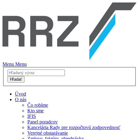
Menu
Menu
Hľadať
Úvod
O nás
Čo robíme
Kto sme
IFIS
Panel poradcov
Kancelária Rady pre rozpočtovú zodpovednosť
Verejné obstarávanie
Zmluvy, faktúry, objednávky