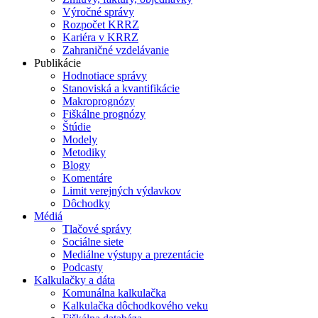
Výročné správy
Rozpočet KRRZ
Kariéra v KRRZ
Zahraničné vzdelávanie
Publikácie
Hodnotiace správy
Stanoviská a kvantifikácie
Makroprognózy
Fiškálne prognózy
Štúdie
Modely
Metodiky
Blogy
Komentáre
Limit verejných výdavkov
Dôchodky
Médiá
Tlačové správy
Sociálne siete
Mediálne výstupy a prezentácie
Podcasty
Kalkulačky a dáta
Komunálna kalkulačka
Kalkulačka dôchodkového veku