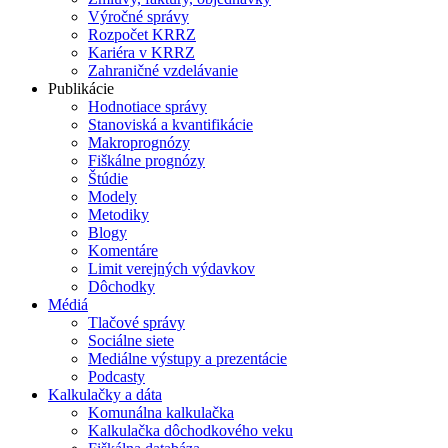
Výročné správy
Rozpočet KRRZ
Kariéra v KRRZ
Zahraničné vzdelávanie
Publikácie
Hodnotiace správy
Stanoviská a kvantifikácie
Makroprognózy
Fiškálne prognózy
Štúdie
Modely
Metodiky
Blogy
Komentáre
Limit verejných výdavkov
Dôchodky
Médiá
Tlačové správy
Sociálne siete
Mediálne výstupy a prezentácie
Podcasty
Kalkulačky a dáta
Komunálna kalkulačka
Kalkulačka dôchodkového veku