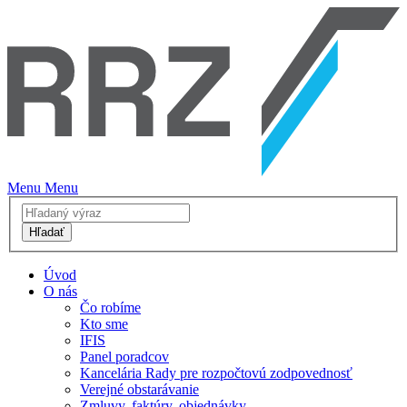
Menu
Menu
Hľadať
Úvod
O nás
Čo robíme
Kto sme
IFIS
Panel poradcov
Kancelária Rady pre rozpočtovú zodpovednosť
Verejné obstarávanie
Zmluvy, faktúry, objednávky