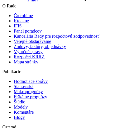
O Rade
Čo robíme
Kto sme
IFIS
Panel poradcov
Kancelária Rady pre rozpočtovú zodpovednosť
Verejné obstarávanie
Zmluvy, faktúry, objednávky
Výročné správy
Rozpočet KRRZ
Mapa stránky
Publikácie
Hodnotiace správy
Stanoviská
Makroprognózy
Fiškálne prognózy
Štúdie
Modely
Komentáre
Blogy
Ostatné