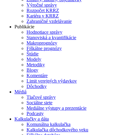
Výročné správy
Rozpočet KRRZ
Kariéra v KRRZ
Zahraničné vzdelávanie
Publikácie
Hodnotiace správy
Stanoviská a kvantifikácie
Makroprognózy
Fiškálne prognózy
Štúdie
Modely
Metodiky
Blogy
Komentáre
Limit verejných výdavkov
Dôchodky
Médiá
Tlačové správy
Sociálne siete
Mediálne výstupy a prezentácie
Podcasty
Kalkulačky a dáta
Komunálna kalkulačka
Kalkulačka dôchodkového veku