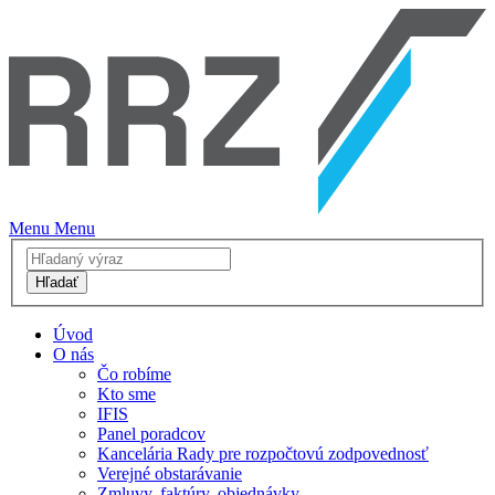
Menu
Menu
Hľadať
Úvod
O nás
Čo robíme
Kto sme
IFIS
Panel poradcov
Kancelária Rady pre rozpočtovú zodpovednosť
Verejné obstarávanie
Zmluvy, faktúry, objednávky