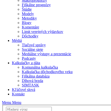
Makroprognózy
Fiškálne prognózy
Štúdie
Modely
Metodiky
Blogy
Komentáre
Limit verejných výdavkov
Dôchodky
Médiá
Tlačové správy
Sociálne siete
Mediálne výstupy a prezentácie
Podcasty
Kalkulačky a dáta
Komunálna kalkulačka
Kalkulačka dôchodkového veku
Fiškálna databáza
Dlhová brzda
SIMTASK
Kľúčové slová
Kontakt
Menu
Menu