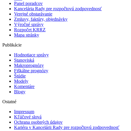
Panel poradcov
Kancelária Rady pre rozpočtovú zodpovednosť
Verejné obstarávanie
Zmluvy, faktúry, objednávky
Výročné správy
Rozpočet KRRZ
Mapa stránky
Publikácie
Hodnotiace správy
Stanoviská
Makroprognózy
Fiškálne prognózy
Štúdie
Modely
Komentáre
Blogy
Ostatné
Impressum
Kľúčové slová
Ochrana osobných údajov
Kariéra v Kancelárii Rady pre rozpočtovú zodpovednosť