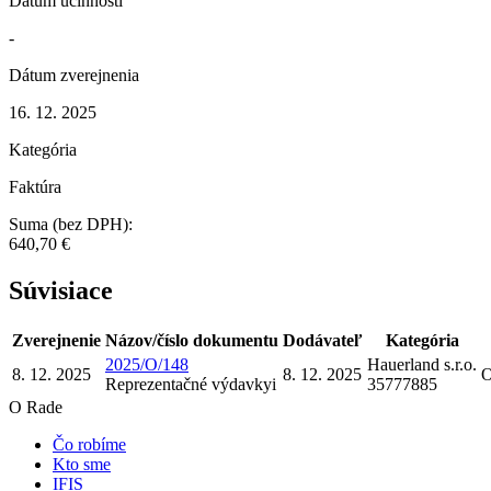
Dátum účinnosti
-
Dátum zverejnenia
16. 12. 2025
Kategória
Faktúra
Suma (bez DPH):
640,70 €
Súvisiace
Zverejnenie
Názov/číslo dokumentu
Dodávateľ
Kategória
2025/O/148
Hauerland s.r.o.
8. 12. 2025
8. 12. 2025
O
Reprezentačné výdavky
i
35777885
O Rade
Čo robíme
Kto sme
IFIS