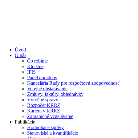
Úvod
O nás
Čo robíme
Kto sme
IFIS
Panel poradcov
Kancelária Rady pre rozpočtovú zodpovednosť
Verejné obstarávanie
Zmluvy, faktúry, objednávky
Výročné správy
Rozpočet KRRZ
Kariéra v KRRZ
Zahraničné vzdelávanie
Publikácie
Hodnotiace správy
Stanoviská a kvantifikácie