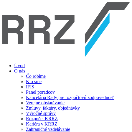
Úvod
O nás
Čo robíme
Kto sme
IFIS
Panel poradcov
Kancelária Rady pre rozpočtovú zodpovednosť
Verejné obstarávanie
Zmluvy, faktúry, objednávky
Výročné správy
Rozpočet KRRZ
Kariéra v KRRZ
Zahraničné vzdelávanie