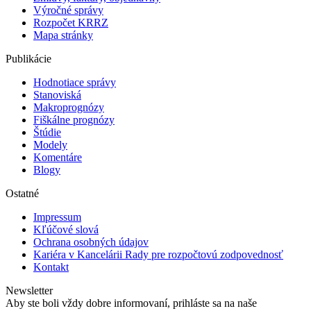
Výročné správy
Rozpočet KRRZ
Mapa stránky
Publikácie
Hodnotiace správy
Stanoviská
Makroprognózy
Fiškálne prognózy
Štúdie
Modely
Komentáre
Blogy
Ostatné
Impressum
Kľúčové slová
Ochrana osobných údajov
Kariéra v Kancelárii Rady pre rozpočtovú zodpovednosť
Kontakt
Newsletter
Aby ste boli vždy dobre informovaní, prihláste sa na naše