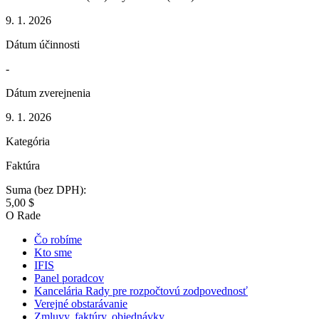
9. 1. 2026
Dátum účinnosti
-
Dátum zverejnenia
9. 1. 2026
Kategória
Faktúra
Suma (bez DPH):
5,00 $
O Rade
Čo robíme
Kto sme
IFIS
Panel poradcov
Kancelária Rady pre rozpočtovú zodpovednosť
Verejné obstarávanie
Zmluvy, faktúry, objednávky