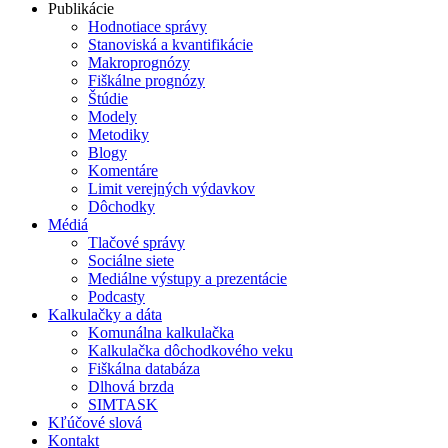
Publikácie
Hodnotiace správy
Stanoviská a kvantifikácie
Makroprognózy
Fiškálne prognózy
Štúdie
Modely
Metodiky
Blogy
Komentáre
Limit verejných výdavkov
Dôchodky
Médiá
Tlačové správy
Sociálne siete
Mediálne výstupy a prezentácie
Podcasty
Kalkulačky a dáta
Komunálna kalkulačka
Kalkulačka dôchodkového veku
Fiškálna databáza
Dlhová brzda
SIMTASK
Kľúčové slová
Kontakt