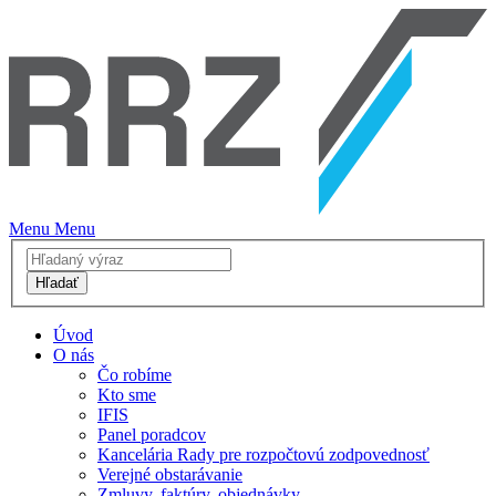
Menu
Menu
Hľadať
Úvod
O nás
Čo robíme
Kto sme
IFIS
Panel poradcov
Kancelária Rady pre rozpočtovú zodpovednosť
Verejné obstarávanie
Zmluvy, faktúry, objednávky