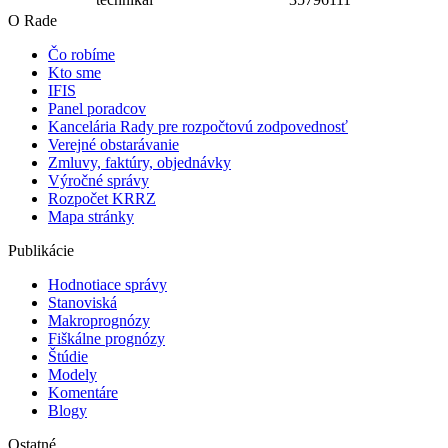
O Rade
Čo robíme
Kto sme
IFIS
Panel poradcov
Kancelária Rady pre rozpočtovú zodpovednosť
Verejné obstarávanie
Zmluvy, faktúry, objednávky
Výročné správy
Rozpočet KRRZ
Mapa stránky
Publikácie
Hodnotiace správy
Stanoviská
Makroprognózy
Fiškálne prognózy
Štúdie
Modely
Komentáre
Blogy
Ostatné