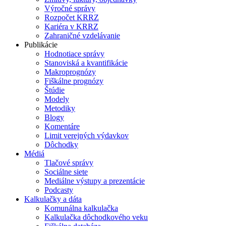
Výročné správy
Rozpočet KRRZ
Kariéra v KRRZ
Zahraničné vzdelávanie
Publikácie
Hodnotiace správy
Stanoviská a kvantifikácie
Makroprognózy
Fiškálne prognózy
Štúdie
Modely
Metodiky
Blogy
Komentáre
Limit verejných výdavkov
Dôchodky
Médiá
Tlačové správy
Sociálne siete
Mediálne výstupy a prezentácie
Podcasty
Kalkulačky a dáta
Komunálna kalkulačka
Kalkulačka dôchodkového veku