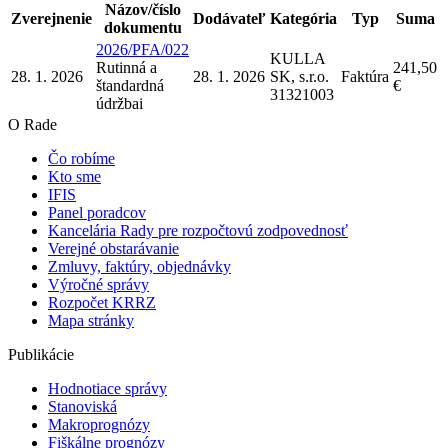
Názov/číslo
Zverejnenie
Dodávateľ
Kategória
Typ
Suma
dokumentu
2026/PFA/022
KULLA
Rutinná a
241,50
28. 1. 2026
28. 1. 2026
SK, s.r.o.
Faktúra
štandardná
€
31321003
údržba
i
O Rade
Čo robíme
Kto sme
IFIS
Panel poradcov
Kancelária Rady pre rozpočtovú zodpovednosť
Verejné obstarávanie
Zmluvy, faktúry, objednávky
Výročné správy
Rozpočet KRRZ
Mapa stránky
Publikácie
Hodnotiace správy
Stanoviská
Makroprognózy
Fiškálne prognózy