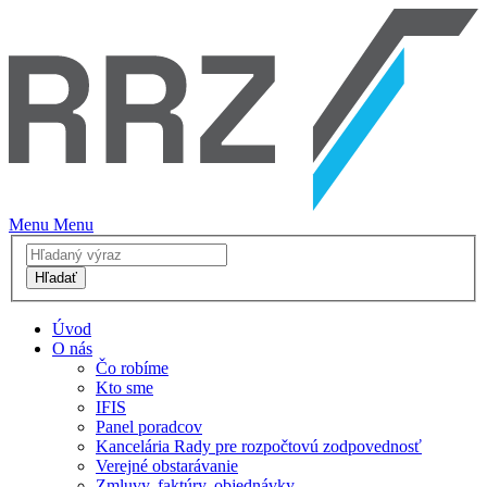
Menu
Menu
Hľadať
Úvod
O nás
Čo robíme
Kto sme
IFIS
Panel poradcov
Kancelária Rady pre rozpočtovú zodpovednosť
Verejné obstarávanie
Zmluvy, faktúry, objednávky