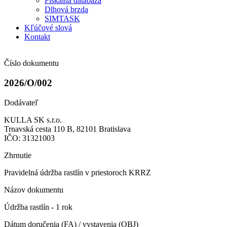
Fiškálna databáza
Dlhová brzda
SIMTASK
Kľúčové slová
Kontakt
Číslo dokumentu
2026/O/002
Dodávateľ
KULLA SK s.r.o.
Trnavská cesta 110 B, 82101 Bratislava
IČO: 31321003
Zhrnutie
Pravidelná údržba rastlín v priestoroch KRRZ
Názov dokumentu
Údržba rastlín - 1 rok
Dátum doručenia (FA) / vystavenia (OBJ)