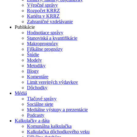
Výročné správy
Rozpočet KRRZ
Kariéra v KRRZ
Zahraničné vzdelávanie
Publikácie
Hodnotiace správy
Stanoviská a kvantifikácie
Makroprognózy
Fiškálne prognózy
Štúdie
Modely
Metodiky
Blogy
Komentáre
Limit verejných výdavkov
Dôchodky
Médiá
Tlačové správy
Sociálne siete
Mediálne výstupy a prezentácie
Podcasty
Kalkulačky a dáta
Komunálna kalkulačka
Kalkulačka dôchodkového veku