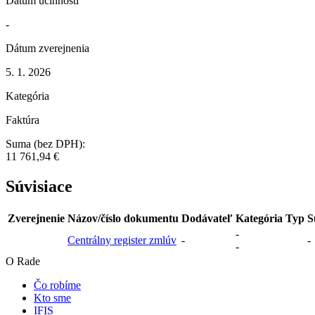
Dátum účinnosti
-
Dátum zverejnenia
5. 1. 2026
Kategória
Faktúra
Suma (bez DPH):
11 761,94 €
Súvisiace
Zverejnenie
Názov/číslo dokumentu
Dodávateľ
Kategória
Typ
S
-
Centrálny register zmlúv
-
-
-
O Rade
Čo robíme
Kto sme
IFIS