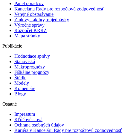
Panel poradcov
Kancelária Rady pre rozpočtovú zodpovednosť
Verejné obstarávanie
Zmluvy, faktúry, objednávky
Výročné správy
Rozpočet KRRZ
Mapa stránky
Publikácie
Hodnotiace správy
Stanoviská
Makroprognózy
Fiškálne prognózy
Štúdie
Modely
Komentáre
Blogy
Ostatné
Impressum
Kľúčové slová
Ochrana osobných údajov
Kariéra v Kancelárii Rady pre rozpočtovú zodpovednosť