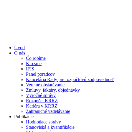
Úvod
O nás
Čo robíme
Kto sme
IFIS
Panel poradcov
Kancelária Rady pre rozpočtovú zodpovednosť
Verejné obstarávanie
Zmluvy, faktúry, objednávky
Výročné správy
Rozpočet KRRZ
Kariéra v KRRZ
Zahraničné vzdelávanie
Publikácie
Hodnotiace správy
Stanoviská a kvantifikácie