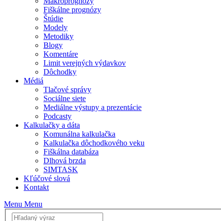
Makroprognózy
Fiškálne prognózy
Štúdie
Modely
Metodiky
Blogy
Komentáre
Limit verejných výdavkov
Dôchodky
Médiá
Tlačové správy
Sociálne siete
Mediálne výstupy a prezentácie
Podcasty
Kalkulačky a dáta
Komunálna kalkulačka
Kalkulačka dôchodkového veku
Fiškálna databáza
Dlhová brzda
SIMTASK
Kľúčové slová
Kontakt
Menu
Menu