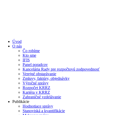
Úvod
O nás
Čo robíme
Kto sme
IFIS
Panel poradcov
Kancelária Rady pre rozpočtovú zodpovednosť
Verejné obstarávanie
Zmluvy, faktúry, objednávky
Výročné správy
Rozpočet KRRZ
Kariéra v KRRZ
Zahraničné vzdelávanie
Publikácie
Hodnotiace správy
Stanoviská a kvantifikácie