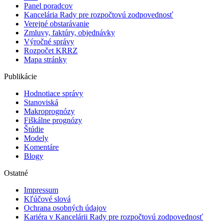
Panel poradcov
Kancelária Rady pre rozpočtovú zodpovednosť
Verejné obstarávanie
Zmluvy, faktúry, objednávky
Výročné správy
Rozpočet KRRZ
Mapa stránky
Publikácie
Hodnotiace správy
Stanoviská
Makroprognózy
Fiškálne prognózy
Štúdie
Modely
Komentáre
Blogy
Ostatné
Impressum
Kľúčové slová
Ochrana osobných údajov
Kariéra v Kancelárii Rady pre rozpočtovú zodpovednosť