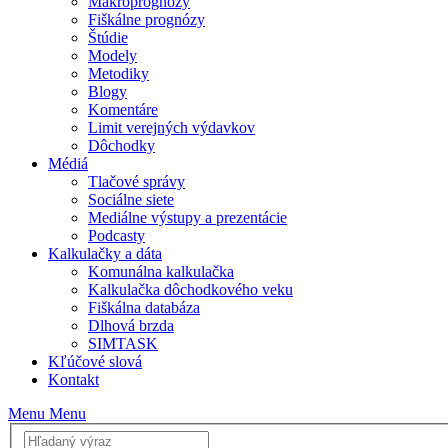
Makroprognózy
Fiškálne prognózy
Štúdie
Modely
Metodiky
Blogy
Komentáre
Limit verejných výdavkov
Dôchodky
Médiá
Tlačové správy
Sociálne siete
Mediálne výstupy a prezentácie
Podcasty
Kalkulačky a dáta
Komunálna kalkulačka
Kalkulačka dôchodkového veku
Fiškálna databáza
Dlhová brzda
SIMTASK
Kľúčové slová
Kontakt
Menu
Menu