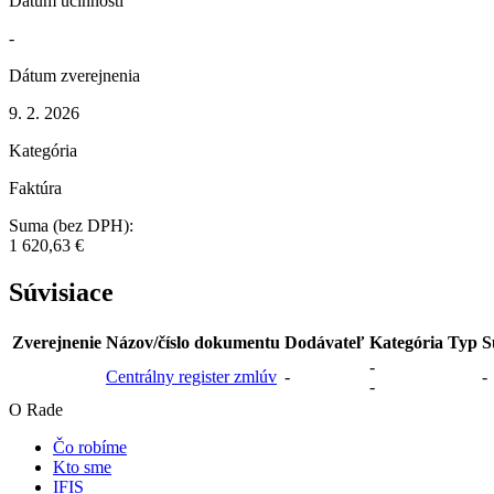
Dátum účinnosti
-
Dátum zverejnenia
9. 2. 2026
Kategória
Faktúra
Suma (bez DPH):
1 620,63 €
Súvisiace
Zverejnenie
Názov/číslo dokumentu
Dodávateľ
Kategória
Typ
S
-
Centrálny register zmlúv
-
-
-
O Rade
Čo robíme
Kto sme
IFIS