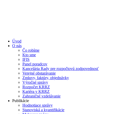
Úvod
O nás
Čo robíme
Kto sme
IFIS
Panel poradcov
Kancelária Rady pre rozpočtovú zodpovednosť
Verejné obstarávanie
Zmluvy, faktúry, objednávky
Výročné správy
Rozpočet KRRZ
Kariéra v KRRZ
Zahraničné vzdelávanie
Publikácie
Hodnotiace správy
Stanoviská a kvantifikácie