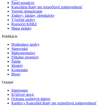
Panel poradcov
Kancelária Rady pre rozpočtovú zodpovednosť
Verejné obstarávanie
Zmluvy, faktúry, objednávky
Výročné správy
Rozpočet KRRZ
Mapa stránky
Publikácie
Hodnotiace správy
Stanoviská
Makroprognózy
Fiškálne prognózy
Štúdie
Modely
Komentáre
Blogy
Ostatné
Impressum
Kľúčové slová
Ochrana osobných údajov
Kariéra v Kancelárii Rady pre rozpočtovú zodpovednosť