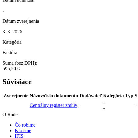
Dátum účinnosti
-
Dátum zverejnenia
3. 3. 2026
Kategória
Faktúra
Suma (bez DPH):
595,20 €
Súvisiace
Zverejnenie
Názov/číslo dokumentu
Dodávateľ
Kategória
Typ
S
-
Centrálny register zmlúv
-
-
-
O Rade
Čo robíme
Kto sme
IFIS