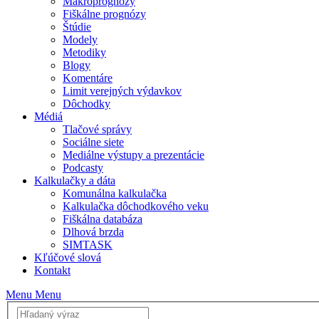
Makroprognózy
Fiškálne prognózy
Štúdie
Modely
Metodiky
Blogy
Komentáre
Limit verejných výdavkov
Dôchodky
Médiá
Tlačové správy
Sociálne siete
Mediálne výstupy a prezentácie
Podcasty
Kalkulačky a dáta
Komunálna kalkulačka
Kalkulačka dôchodkového veku
Fiškálna databáza
Dlhová brzda
SIMTASK
Kľúčové slová
Kontakt
Menu
Menu