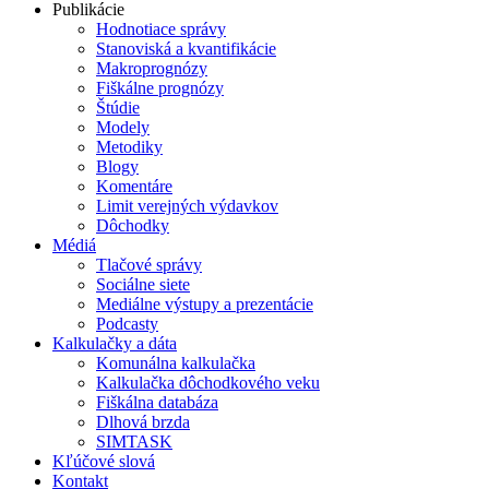
Publikácie
Hodnotiace správy
Stanoviská a kvantifikácie
Makroprognózy
Fiškálne prognózy
Štúdie
Modely
Metodiky
Blogy
Komentáre
Limit verejných výdavkov
Dôchodky
Médiá
Tlačové správy
Sociálne siete
Mediálne výstupy a prezentácie
Podcasty
Kalkulačky a dáta
Komunálna kalkulačka
Kalkulačka dôchodkového veku
Fiškálna databáza
Dlhová brzda
SIMTASK
Kľúčové slová
Kontakt