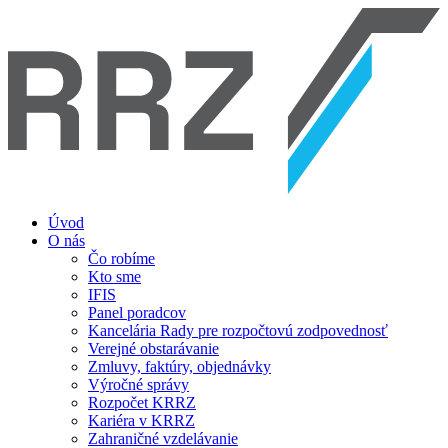
Úvod
O nás
Čo robíme
Kto sme
IFIS
Panel poradcov
Kancelária Rady pre rozpočtovú zodpovednosť
Verejné obstarávanie
Zmluvy, faktúry, objednávky
Výročné správy
Rozpočet KRRZ
Kariéra v KRRZ
Zahraničné vzdelávanie