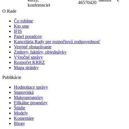
46570420
konferencie
i
O Rade
Čo robíme
Kto sme
IFIS
Panel poradcov
Kancelária Rady pre rozpočtovú zodpovednosť
Verejné obstarávanie
Zmluvy, faktúry, objednávky
Výročné správy
Rozpočet KRRZ
Mapa stránky
Publikácie
Hodnotiace správy
Stanoviská
Makroprognózy
Fiškálne prognózy
Štúdie
Modely
Komentáre
Blogy