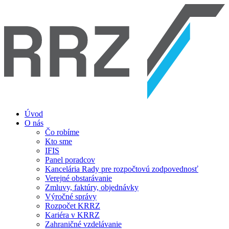
Úvod
O nás
Čo robíme
Kto sme
IFIS
Panel poradcov
Kancelária Rady pre rozpočtovú zodpovednosť
Verejné obstarávanie
Zmluvy, faktúry, objednávky
Výročné správy
Rozpočet KRRZ
Kariéra v KRRZ
Zahraničné vzdelávanie