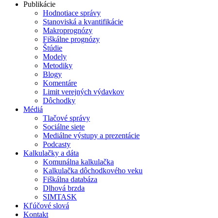
Publikácie
Hodnotiace správy
Stanoviská a kvantifikácie
Makroprognózy
Fiškálne prognózy
Štúdie
Modely
Metodiky
Blogy
Komentáre
Limit verejných výdavkov
Dôchodky
Médiá
Tlačové správy
Sociálne siete
Mediálne výstupy a prezentácie
Podcasty
Kalkulačky a dáta
Komunálna kalkulačka
Kalkulačka dôchodkového veku
Fiškálna databáza
Dlhová brzda
SIMTASK
Kľúčové slová
Kontakt