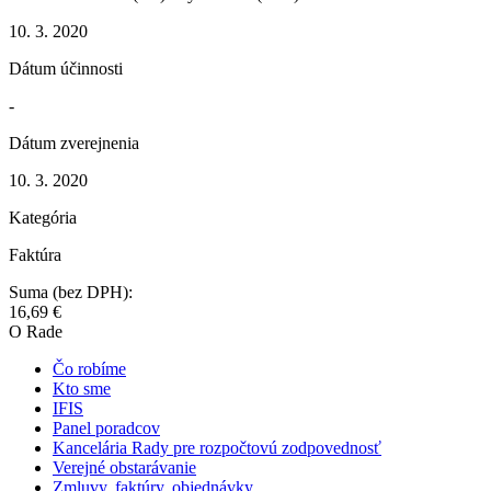
10. 3. 2020
Dátum účinnosti
-
Dátum zverejnenia
10. 3. 2020
Kategória
Faktúra
Suma (bez DPH):
16,69 €
O Rade
Čo robíme
Kto sme
IFIS
Panel poradcov
Kancelária Rady pre rozpočtovú zodpovednosť
Verejné obstarávanie
Zmluvy, faktúry, objednávky