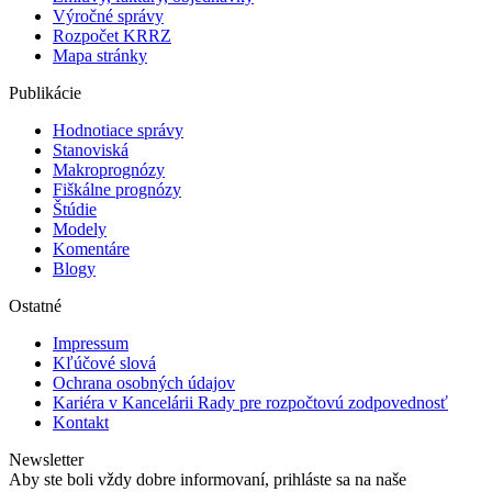
Výročné správy
Rozpočet KRRZ
Mapa stránky
Publikácie
Hodnotiace správy
Stanoviská
Makroprognózy
Fiškálne prognózy
Štúdie
Modely
Komentáre
Blogy
Ostatné
Impressum
Kľúčové slová
Ochrana osobných údajov
Kariéra v Kancelárii Rady pre rozpočtovú zodpovednosť
Kontakt
Newsletter
Aby ste boli vždy dobre informovaní, prihláste sa na naše