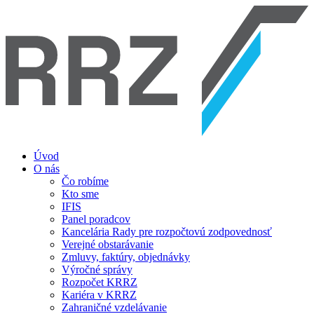
Úvod
O nás
Čo robíme
Kto sme
IFIS
Panel poradcov
Kancelária Rady pre rozpočtovú zodpovednosť
Verejné obstarávanie
Zmluvy, faktúry, objednávky
Výročné správy
Rozpočet KRRZ
Kariéra v KRRZ
Zahraničné vzdelávanie