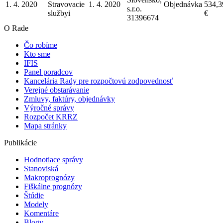
1. 4. 2020
Stravovacie
1. 4. 2020
Objednávka
534,3
s.r.o.
služby
i
€
31396674
O Rade
Čo robíme
Kto sme
IFIS
Panel poradcov
Kancelária Rady pre rozpočtovú zodpovednosť
Verejné obstarávanie
Zmluvy, faktúry, objednávky
Výročné správy
Rozpočet KRRZ
Mapa stránky
Publikácie
Hodnotiace správy
Stanoviská
Makroprognózy
Fiškálne prognózy
Štúdie
Modely
Komentáre
Blogy