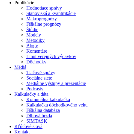
Publikácie
Hodnotiace správy
Stanoviská a kvantifikácie
Makroprognózy
Fiškálne prognózy
Štúdie
Modely
Metodiky
Blogy
Komentáre
Limit verejných výdavkov
Dôchodky
Médiá
Tlačové správy
Sociálne siete
Mediálne výstupy a prezentácie
Podcasty
Kalkulačky a dáta
Komunálna kalkulačka
Kalkulačka dôchodkového veku
Fiškálna databáza
Dlhová brzda
SIMTASK
Kľúčové slová
Kontakt