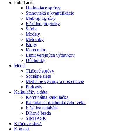
Publikácie
Hodnotiace správy
Stanoviská a kvantifikácie
Makroprognózy
Fiškálne prognózy
Štúdie
Modely
Metodiky
Blogy
Komentáre
Limit verejných výdavkov
Dôchodky
Médiá
Tlačové správy
Sociálne siete
Mediálne výstupy a prezentácie
Podcasty
Kalkulačky a dáta
Komunálna kalkulačka
Kalkulačka dôchodkového veku
Fiškálna databáza
Dlhová brzda
SIMTASK
Kľúčové slová
Kontakt