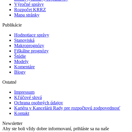
Výročné správy
Rozpočet KRRZ
Mapa stránky
Publikácie
Hodnotiace správy
Stanoviská
Makroprognózy
Fiškálne prognózy
Štúdie
Modely
Komentáre
Blogy
Ostatné
Impressum
Kľúčové slová
Ochrana osobných údajov
Kariéra v Kancelárii Rady pre rozpočtovú zodpovednosť
Kontakt
Newsletter
Aby ste boli vždy dobre informovaní, prihláste sa na naše