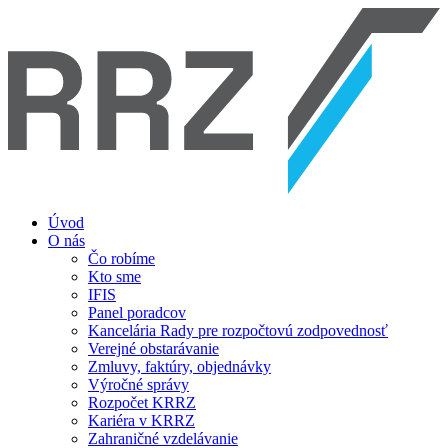
Úvod
O nás
Čo robíme
Kto sme
IFIS
Panel poradcov
Kancelária Rady pre rozpočtovú zodpovednosť
Verejné obstarávanie
Zmluvy, faktúry, objednávky
Výročné správy
Rozpočet KRRZ
Kariéra v KRRZ
Zahraničné vzdelávanie