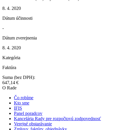
8. 4. 2020
Dátum účinnosti
-
Dátum zverejnenia
8. 4. 2020
Kategória
Faktúra
Suma (bez DPH):
647,14 €
O Rade
Čo robíme
Kto sme
IFIS
Panel poradcov
Kancelária Rady pre rozpočtovú zodpovednosť
Verejné obstarávanie
Zmluvy, faktúry, objednávky