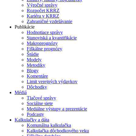
Výročné správy
Rozpočet KRRZ
Kariéra v KRRZ
Zahraničné vzdelávanie
Publikácie
Hodnotiace správy
Stanoviská a kvantifikácie
Makroprognózy
Fiškálne prognózy
Štúdie
Modely
Metodiky
Blogy
Komentáre
Limit verejných výdavkov
Dôchodky
Médiá
Tlačové správy
Sociálne siete
Mediálne výstupy a prezentácie
Podcasty
Kalkulačky a dáta
Komunálna kalkulačka
Kalkulačka dôchodkového veku