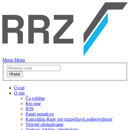
Menu
Menu
Hľadať
Úvod
O nás
Čo robíme
Kto sme
IFIS
Panel poradcov
Kancelária Rady pre rozpočtovú zodpovednosť
Verejné obstarávanie
Zmluvy, faktúry, objednávky