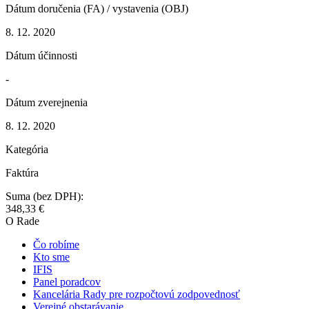
Dátum doručenia (FA) / vystavenia (OBJ)
8. 12. 2020
Dátum účinnosti
-
Dátum zverejnenia
8. 12. 2020
Kategória
Faktúra
Suma (bez DPH):
348,33 €
O Rade
Čo robíme
Kto sme
IFIS
Panel poradcov
Kancelária Rady pre rozpočtovú zodpovednosť
Verejné obstarávanie