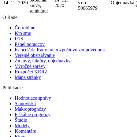
14. 12. 2020
s.r.o.
Objednávka
kurzy,
2020
50665979
semináre
i
O Rade
Čo robíme
Kto sme
IFIS
Panel poradcov
Kancelária Rady pre rozpočtovú zodpovednosť
Verejné obstarávanie
Zmluvy, faktúry, objednávky
Výročné správy
Rozpočet KRRZ
Mapa stránky
Publikácie
Hodnotiace správy
Stanoviská
Makroprognózy
Fiškálne prognózy
Štúdie
Modely
Komentáre
Blogy