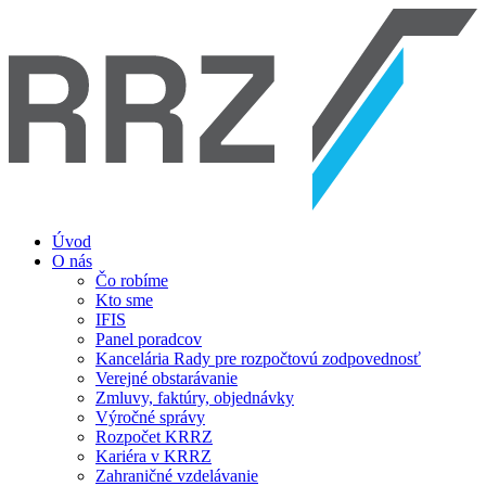
Úvod
O nás
Čo robíme
Kto sme
IFIS
Panel poradcov
Kancelária Rady pre rozpočtovú zodpovednosť
Verejné obstarávanie
Zmluvy, faktúry, objednávky
Výročné správy
Rozpočet KRRZ
Kariéra v KRRZ
Zahraničné vzdelávanie