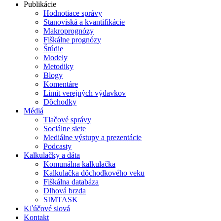
Publikácie
Hodnotiace správy
Stanoviská a kvantifikácie
Makroprognózy
Fiškálne prognózy
Štúdie
Modely
Metodiky
Blogy
Komentáre
Limit verejných výdavkov
Dôchodky
Médiá
Tlačové správy
Sociálne siete
Mediálne výstupy a prezentácie
Podcasty
Kalkulačky a dáta
Komunálna kalkulačka
Kalkulačka dôchodkového veku
Fiškálna databáza
Dlhová brzda
SIMTASK
Kľúčové slová
Kontakt