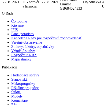
27. 8. 2021
IT - softvér
27. 8. 2021
Objednávka
4
Limited
a licencie
i
€
GB684524333
O Rade
Čo robíme
Kto sme
IFIS
Panel poradcov
Kancelária Rady pre rozpočtovú zodpovednosť
Verejné obstarávanie
Zmluvy, faktúry, objednávky
Výročné správy
Rozpočet KRRZ
Mapa stránky
Publikácie
Hodnotiace správy
Stanoviská
Makroprognózy
Fiškálne prognózy
Štúdie
Modely
Komentáre
Blogy