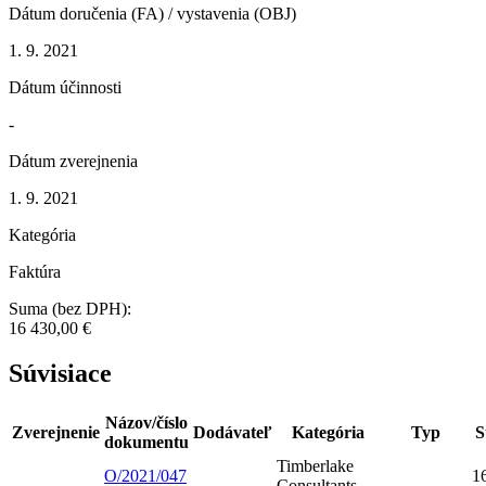
Dátum doručenia (FA) / vystavenia (OBJ)
1. 9. 2021
Dátum účinnosti
-
Dátum zverejnenia
1. 9. 2021
Kategória
Faktúra
Suma (bez DPH):
16 430,00 €
Súvisiace
Názov/číslo
Zverejnenie
Dodávateľ
Kategória
Typ
S
dokumentu
Timberlake
O/2021/047
1
Consultants