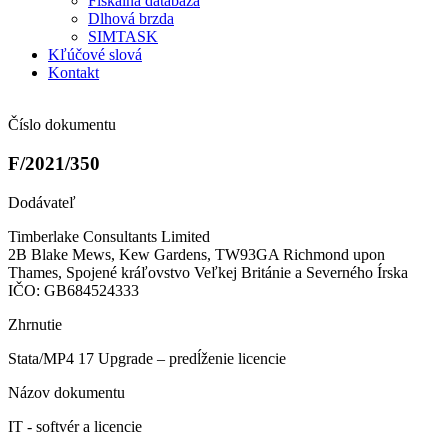
Fiškálna databáza
Dlhová brzda
SIMTASK
Kľúčové slová
Kontakt
Číslo dokumentu
F/2021/350
Dodávateľ
Timberlake Consultants Limited
2B Blake Mews, Kew Gardens, TW93GA Richmond upon
Thames, Spojené kráľovstvo Veľkej Británie a Severného Írska
IČO: GB684524333
Zhrnutie
Stata/MP4 17 Upgrade – predĺženie licencie
Názov dokumentu
IT - softvér a licencie