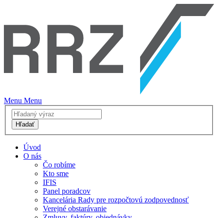
Menu
Menu
Hľadať
Úvod
O nás
Čo robíme
Kto sme
IFIS
Panel poradcov
Kancelária Rady pre rozpočtovú zodpovednosť
Verejné obstarávanie
Zmluvy, faktúry, objednávky