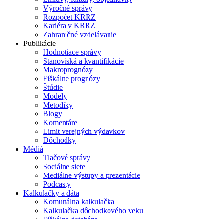
Výročné správy
Rozpočet KRRZ
Kariéra v KRRZ
Zahraničné vzdelávanie
Publikácie
Hodnotiace správy
Stanoviská a kvantifikácie
Makroprognózy
Fiškálne prognózy
Štúdie
Modely
Metodiky
Blogy
Komentáre
Limit verejných výdavkov
Dôchodky
Médiá
Tlačové správy
Sociálne siete
Mediálne výstupy a prezentácie
Podcasty
Kalkulačky a dáta
Komunálna kalkulačka
Kalkulačka dôchodkového veku