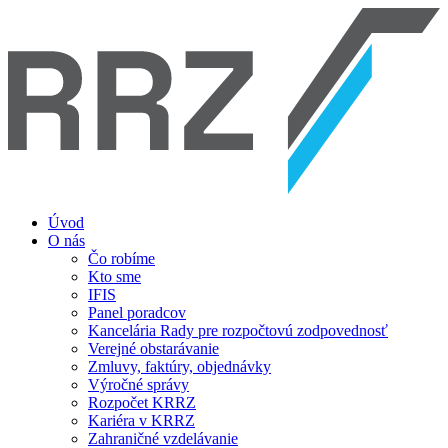
Úvod
O nás
Čo robíme
Kto sme
IFIS
Panel poradcov
Kancelária Rady pre rozpočtovú zodpovednosť
Verejné obstarávanie
Zmluvy, faktúry, objednávky
Výročné správy
Rozpočet KRRZ
Kariéra v KRRZ
Zahraničné vzdelávanie