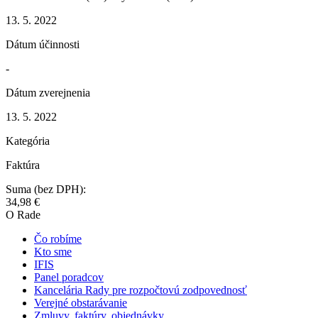
13. 5. 2022
Dátum účinnosti
-
Dátum zverejnenia
13. 5. 2022
Kategória
Faktúra
Suma (bez DPH):
34,98 €
O Rade
Čo robíme
Kto sme
IFIS
Panel poradcov
Kancelária Rady pre rozpočtovú zodpovednosť
Verejné obstarávanie
Zmluvy, faktúry, objednávky