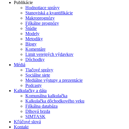
Publikácie
Hodnotiace správy
Stanoviská a kvantifikácie
Makroprognózy
Fiškálne prognózy
Štúdie
Modely
Metodiky
Blogy
Komentáre
Limit verejných výdavkov
Dôchodky
Médiá
Tlačové správy
Sociálne siete
Mediálne výstupy a prezentácie
Podcasty
Kalkulačky a dáta
Komunálna kalkulačka
Kalkulačka dôchodkového veku
Fiškálna databáza
Dlhová brzda
SIMTASK
Kľúčové slová
Kontakt