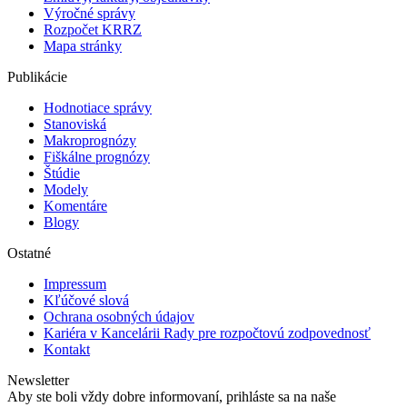
Výročné správy
Rozpočet KRRZ
Mapa stránky
Publikácie
Hodnotiace správy
Stanoviská
Makroprognózy
Fiškálne prognózy
Štúdie
Modely
Komentáre
Blogy
Ostatné
Impressum
Kľúčové slová
Ochrana osobných údajov
Kariéra v Kancelárii Rady pre rozpočtovú zodpovednosť
Kontakt
Newsletter
Aby ste boli vždy dobre informovaní, prihláste sa na naše