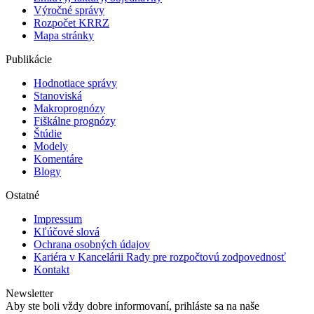
Výročné správy
Rozpočet KRRZ
Mapa stránky
Publikácie
Hodnotiace správy
Stanoviská
Makroprognózy
Fiškálne prognózy
Štúdie
Modely
Komentáre
Blogy
Ostatné
Impressum
Kľúčové slová
Ochrana osobných údajov
Kariéra v Kancelárii Rady pre rozpočtovú zodpovednosť
Kontakt
Newsletter
Aby ste boli vždy dobre informovaní, prihláste sa na naše