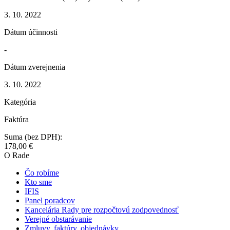
3. 10. 2022
Dátum účinnosti
-
Dátum zverejnenia
3. 10. 2022
Kategória
Faktúra
Suma (bez DPH):
178,00 €
O Rade
Čo robíme
Kto sme
IFIS
Panel poradcov
Kancelária Rady pre rozpočtovú zodpovednosť
Verejné obstarávanie
Zmluvy, faktúry, objednávky