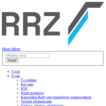
Menu
Menu
Hľadať
Úvod
O nás
Čo robíme
Kto sme
IFIS
Panel poradcov
Kancelária Rady pre rozpočtovú zodpovednosť
Verejné obstarávanie
Zmluvy, faktúry, objednávky