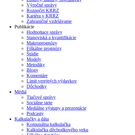
Výročné správy
Rozpočet KRRZ
Kariéra v KRRZ
Zahraničné vzdelávanie
Publikácie
Hodnotiace správy
Stanoviská a kvantifikácie
Makroprognózy
Fiškálne prognózy
Štúdie
Modely
Metodiky
Blogy
Komentáre
Limit verejných výdavkov
Dôchodky
Médiá
Tlačové správy
Sociálne siete
Mediálne výstupy a prezentácie
Podcasty
Kalkulačky a dáta
Komunálna kalkulačka
Kalkulačka dôchodkového veku