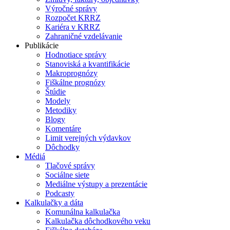
Výročné správy
Rozpočet KRRZ
Kariéra v KRRZ
Zahraničné vzdelávanie
Publikácie
Hodnotiace správy
Stanoviská a kvantifikácie
Makroprognózy
Fiškálne prognózy
Štúdie
Modely
Metodiky
Blogy
Komentáre
Limit verejných výdavkov
Dôchodky
Médiá
Tlačové správy
Sociálne siete
Mediálne výstupy a prezentácie
Podcasty
Kalkulačky a dáta
Komunálna kalkulačka
Kalkulačka dôchodkového veku