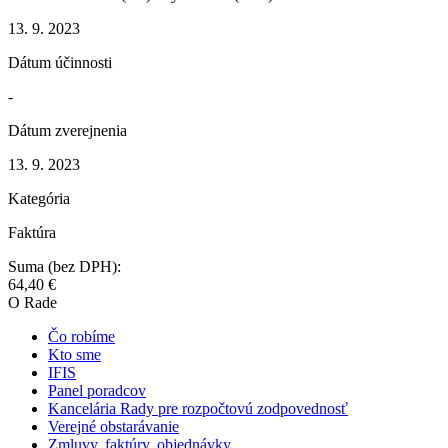
13. 9. 2023
Dátum účinnosti
-
Dátum zverejnenia
13. 9. 2023
Kategória
Faktúra
Suma (bez DPH):
64,40 €
O Rade
Čo robíme
Kto sme
IFIS
Panel poradcov
Kancelária Rady pre rozpočtovú zodpovednosť
Verejné obstarávanie
Zmluvy, faktúry, objednávky