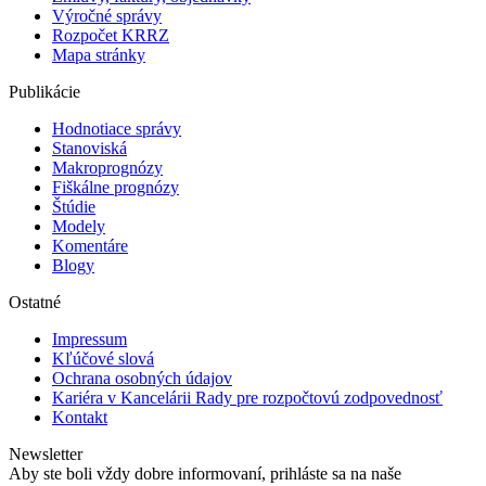
Výročné správy
Rozpočet KRRZ
Mapa stránky
Publikácie
Hodnotiace správy
Stanoviská
Makroprognózy
Fiškálne prognózy
Štúdie
Modely
Komentáre
Blogy
Ostatné
Impressum
Kľúčové slová
Ochrana osobných údajov
Kariéra v Kancelárii Rady pre rozpočtovú zodpovednosť
Kontakt
Newsletter
Aby ste boli vždy dobre informovaní, prihláste sa na naše