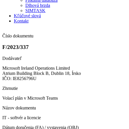
Fiškálna databáza
Dlhová brzda
SIMTASK
Kľúčové slová
Kontakt
Číslo dokumentu
F/2023/337
Dodávateľ
Microsoft Ireland Operations Limited
Atrium Building Block B, Dublin 18, Írsko
IČO: IE8256796U
Zhrnutie
Volací plán v Microsoft Teams
Názov dokumentu
IT - softvér a licencie
Dátum doručenia (FA) / vystavenia (OBJ)