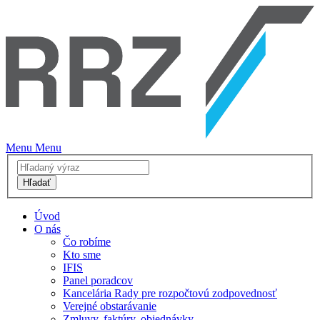
Menu
Menu
Hľadať
Úvod
O nás
Čo robíme
Kto sme
IFIS
Panel poradcov
Kancelária Rady pre rozpočtovú zodpovednosť
Verejné obstarávanie
Zmluvy, faktúry, objednávky