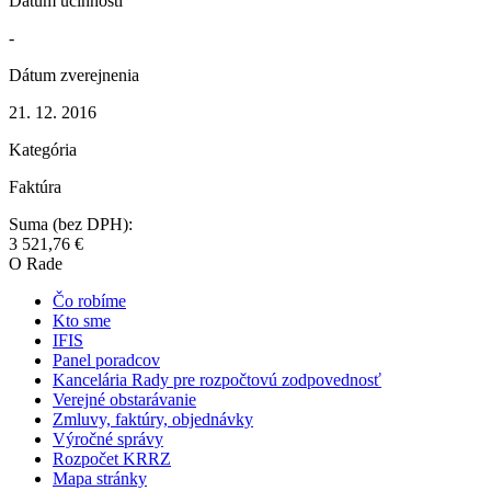
Dátum účinnosti
-
Dátum zverejnenia
21. 12. 2016
Kategória
Faktúra
Suma (bez DPH):
3 521,76 €
O Rade
Čo robíme
Kto sme
IFIS
Panel poradcov
Kancelária Rady pre rozpočtovú zodpovednosť
Verejné obstarávanie
Zmluvy, faktúry, objednávky
Výročné správy
Rozpočet KRRZ
Mapa stránky