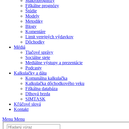
Makroprognózy
Fiškálne prognózy
Štúdie
Modely
Metodiky
Blogy
Komentáre
Limit verejných výdavkov
Dôchodky
Médiá
Tlačové správy
Sociálne siete
Mediálne výstupy a prezentácie
Podcasty
Kalkulačky a dáta
Komunálna kalkulačka
Kalkulačka dôchodkového veku
Fiškálna databáza
Dlhová brzda
SIMTASK
Kľúčové slová
Kontakt
Menu
Menu