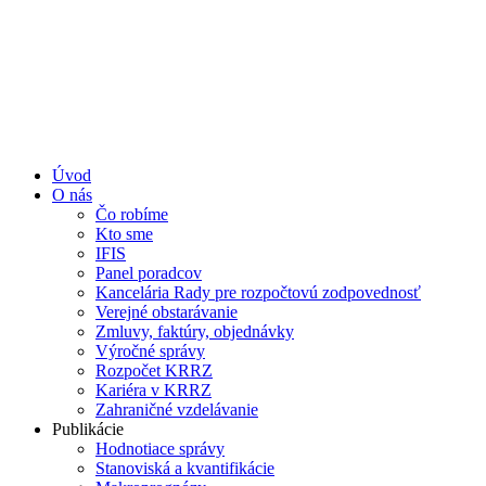
Úvod
O nás
Čo robíme
Kto sme
IFIS
Panel poradcov
Kancelária Rady pre rozpočtovú zodpovednosť
Verejné obstarávanie
Zmluvy, faktúry, objednávky
Výročné správy
Rozpočet KRRZ
Kariéra v KRRZ
Zahraničné vzdelávanie
Publikácie
Hodnotiace správy
Stanoviská a kvantifikácie