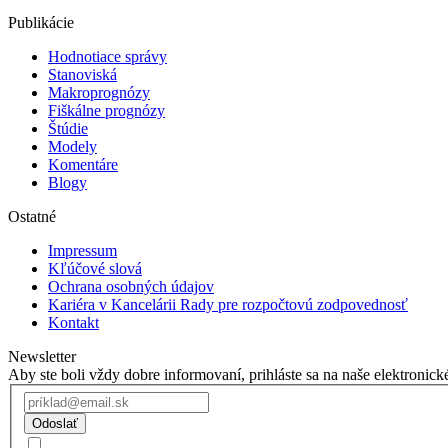
Publikácie
Hodnotiace správy
Stanoviská
Makroprognózy
Fiškálne prognózy
Štúdie
Modely
Komentáre
Blogy
Ostatné
Impressum
Kľúčové slová
Ochrana osobných údajov
Kariéra v Kancelárii Rady pre rozpočtovú zodpovednosť
Kontakt
Newsletter
Aby ste boli vždy dobre informovaní, prihláste sa na naše elektronick
Odoslať