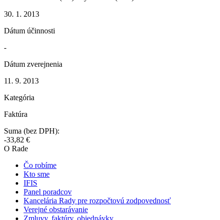
30. 1. 2013
Dátum účinnosti
-
Dátum zverejnenia
11. 9. 2013
Kategória
Faktúra
Suma (bez DPH):
-33,82 €
O Rade
Čo robíme
Kto sme
IFIS
Panel poradcov
Kancelária Rady pre rozpočtovú zodpovednosť
Verejné obstarávanie
Zmluvy, faktúry, objednávky