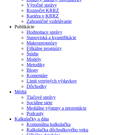
Výročné správy
Rozpočet KRRZ
Kariéra v KRRZ
Zahraničné vzdelávanie
Publikácie
Hodnotiace správy
Stanoviská a kvantifikácie
Makroprognózy
Fiškálne prognózy
Štúdie
Modely
Metodiky
Blogy
Komentáre
Limit verejných výdavkov
Dôchodky
Médiá
Tlačové správy
Sociálne siete
Mediálne výstupy a prezentácie
Podcasty
Kalkulačky a dáta
Komunálna kalkulačka
Kalkulačka dôchodkového veku