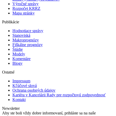
Výročné správy
Rozpočet KRRZ
Mapa stránky
Publikácie
Hodnotiace správy
Stanoviská
Makroprognózy
Fiškálne prognózy
Štúdie
Modely
Komentáre
Blogy
Ostatné
Impressum
Kľúčové slová
Ochrana osobných údajov
Kariéra v Kancelárii Rady pre rozpočtovú zodpovednosť
Kontakt
Newsletter
Aby ste boli vždy dobre informovaní, prihláste sa na naše