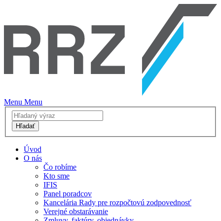
Menu
Menu
Hľadať
Úvod
O nás
Čo robíme
Kto sme
IFIS
Panel poradcov
Kancelária Rady pre rozpočtovú zodpovednosť
Verejné obstarávanie
Zmluvy, faktúry, objednávky