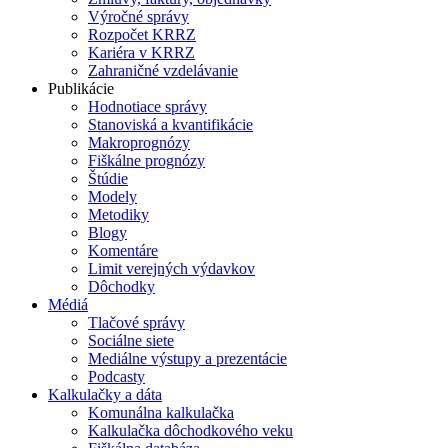
Výročné správy
Rozpočet KRRZ
Kariéra v KRRZ
Zahraničné vzdelávanie
Publikácie
Hodnotiace správy
Stanoviská a kvantifikácie
Makroprognózy
Fiškálne prognózy
Štúdie
Modely
Metodiky
Blogy
Komentáre
Limit verejných výdavkov
Dôchodky
Médiá
Tlačové správy
Sociálne siete
Mediálne výstupy a prezentácie
Podcasty
Kalkulačky a dáta
Komunálna kalkulačka
Kalkulačka dôchodkového veku