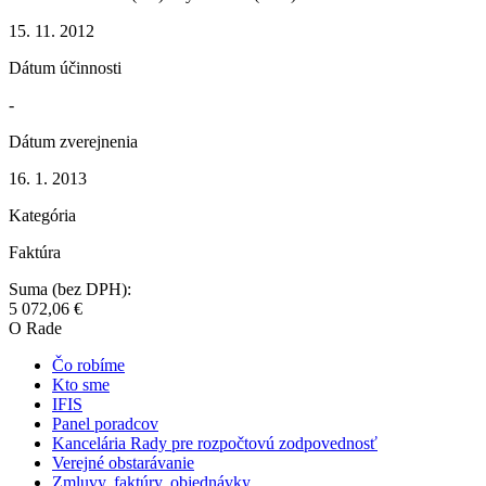
15. 11. 2012
Dátum účinnosti
-
Dátum zverejnenia
16. 1. 2013
Kategória
Faktúra
Suma (bez DPH):
5 072,06 €
O Rade
Čo robíme
Kto sme
IFIS
Panel poradcov
Kancelária Rady pre rozpočtovú zodpovednosť
Verejné obstarávanie
Zmluvy, faktúry, objednávky