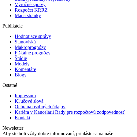
Výročné správy
Rozpočet KRRZ
Mapa stránky
Publikácie
Hodnotiace správy
Stanoviská
Makroprognózy
Fiškálne prognózy
Štúdie
Modely
Komentáre
Blogy
Ostatné
Impressum
Kľúčové slová
Ochrana osobných údajov
Kariéra v Kancelárii Rady pre rozpočtovú zodpovednosť
Kontakt
Newsletter
Aby ste boli vždy dobre informovaní, prihláste sa na naše