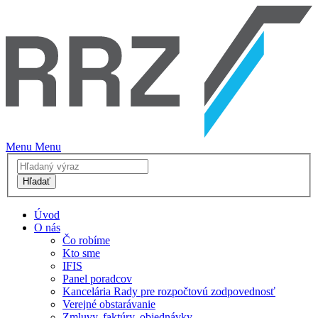
Menu
Menu
Hľadať
Úvod
O nás
Čo robíme
Kto sme
IFIS
Panel poradcov
Kancelária Rady pre rozpočtovú zodpovednosť
Verejné obstarávanie
Zmluvy, faktúry, objednávky