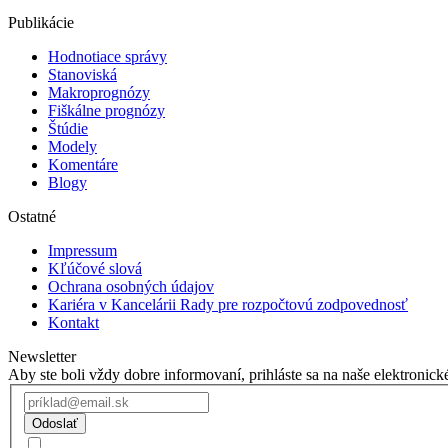
Publikácie
Hodnotiace správy
Stanoviská
Makroprognózy
Fiškálne prognózy
Štúdie
Modely
Komentáre
Blogy
Ostatné
Impressum
Kľúčové slová
Ochrana osobných údajov
Kariéra v Kancelárii Rady pre rozpočtovú zodpovednosť
Kontakt
Newsletter
Aby ste boli vždy dobre informovaní, prihláste sa na naše elektronick
Odoslať