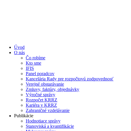
Úvod
O nás
Čo robíme
Kto sme
IFIS
Panel poradcov
Kancelária Rady pre rozpočtovú zodpovednosť
Verejné obstarávanie
Zmluvy, faktúry, objednávky
Výročné správy
Rozpočet KRRZ
Kariéra v KRRZ
Zahraničné vzdelávanie
Publikácie
Hodnotiace správy
Stanoviská a kvantifikácie