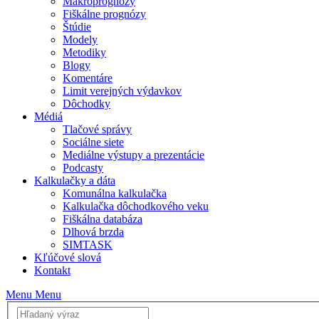
Makroprognózy
Fiškálne prognózy
Štúdie
Modely
Metodiky
Blogy
Komentáre
Limit verejných výdavkov
Dôchodky
Médiá
Tlačové správy
Sociálne siete
Mediálne výstupy a prezentácie
Podcasty
Kalkulačky a dáta
Komunálna kalkulačka
Kalkulačka dôchodkového veku
Fiškálna databáza
Dlhová brzda
SIMTASK
Kľúčové slová
Kontakt
Menu
Menu