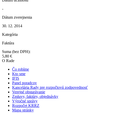
Dátum účinnosti
-
Dátum zverejnenia
30. 12. 2014
Kategória
Faktúra
Suma (bez DPH):
5,80 €
O Rade
Čo robíme
Kto sme
IFIS
Panel poradcov
Kancelária Rady pre rozpočtovú zodpovednosť
Verejné obstarávanie
Zmluvy, faktúry, objednávky
Výročné správy
Rozpočet KRRZ
Mapa stránky