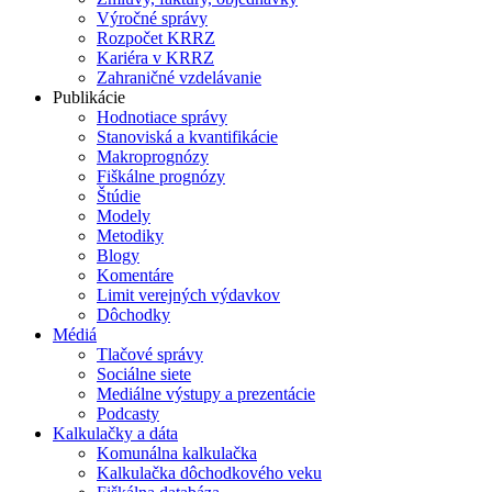
Výročné správy
Rozpočet KRRZ
Kariéra v KRRZ
Zahraničné vzdelávanie
Publikácie
Hodnotiace správy
Stanoviská a kvantifikácie
Makroprognózy
Fiškálne prognózy
Štúdie
Modely
Metodiky
Blogy
Komentáre
Limit verejných výdavkov
Dôchodky
Médiá
Tlačové správy
Sociálne siete
Mediálne výstupy a prezentácie
Podcasty
Kalkulačky a dáta
Komunálna kalkulačka
Kalkulačka dôchodkového veku