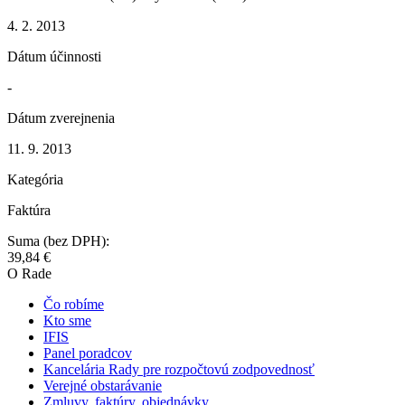
4. 2. 2013
Dátum účinnosti
-
Dátum zverejnenia
11. 9. 2013
Kategória
Faktúra
Suma (bez DPH):
39,84 €
O Rade
Čo robíme
Kto sme
IFIS
Panel poradcov
Kancelária Rady pre rozpočtovú zodpovednosť
Verejné obstarávanie
Zmluvy, faktúry, objednávky