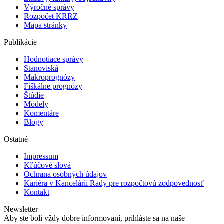
Výročné správy
Rozpočet KRRZ
Mapa stránky
Publikácie
Hodnotiace správy
Stanoviská
Makroprognózy
Fiškálne prognózy
Štúdie
Modely
Komentáre
Blogy
Ostatné
Impressum
Kľúčové slová
Ochrana osobných údajov
Kariéra v Kancelárii Rady pre rozpočtovú zodpovednosť
Kontakt
Newsletter
Aby ste boli vždy dobre informovaní, prihláste sa na naše