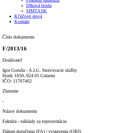
Fiškálna databáza
Dlhová brzda
SIMTASK
Kľúčové slová
Kontakt
Číslo dokumentu
F/2013/16
Dodávateľ
Igor Goruša - A.I.G. Stravovacie služby
Hody 1650, 924 01 Galanta
IČO: 11707402
Zhrnutie
-
Názov dokumentu
Faktúra - náklady za reprezentáciu
Dátum doručenia (FA) / vystavenia (OBJ)