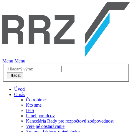
Menu
Menu
Hľadať
Úvod
O nás
Čo robíme
Kto sme
IFIS
Panel poradcov
Kancelária Rady pre rozpočtovú zodpovednosť
Verejné obstarávanie
Zmluvy, faktúry, objednávky