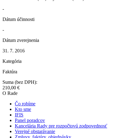
-
Dátum účinnosti
-
Dátum zverejnenia
31. 7. 2016
Kategória
Faktúra
Suma (bez DPH):
210,00 €
O Rade
Čo robíme
Kto sme
IFIS
Panel poradcov
Kancelária Rady pre rozpočtovú zodpovednosť
Verejné obstarávanie
Zmluvy, faktúry, objednávky