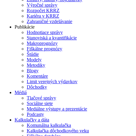
Výročné správy
Rozpočet KRRZ
Kariéra v KRRZ
Zahraničné vzdelávanie
Publikácie
Hodnotiace správy
Stanoviská a kvantifikácie
Makroprognózy
Fiškálne prognózy
Štúdie
Modely
Metodiky
Blogy
Komentáre
Limit verejných výdavkov
Dôchodky
Médiá
Tlačové správy
Sociálne siete
Mediálne výstupy a prezentácie
Podcasty
Kalkulačky a dáta
Komunálna kalkulačka
Kalkulačka dôchodkového veku