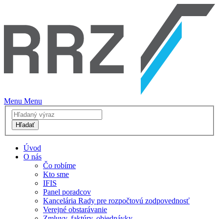
Menu
Menu
Hľadať
Úvod
O nás
Čo robíme
Kto sme
IFIS
Panel poradcov
Kancelária Rady pre rozpočtovú zodpovednosť
Verejné obstarávanie
Zmluvy, faktúry, objednávky