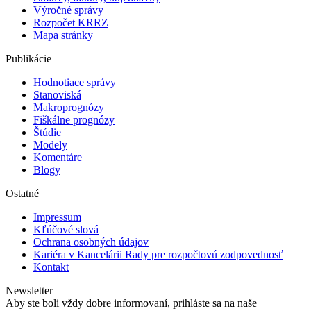
Výročné správy
Rozpočet KRRZ
Mapa stránky
Publikácie
Hodnotiace správy
Stanoviská
Makroprognózy
Fiškálne prognózy
Štúdie
Modely
Komentáre
Blogy
Ostatné
Impressum
Kľúčové slová
Ochrana osobných údajov
Kariéra v Kancelárii Rady pre rozpočtovú zodpovednosť
Kontakt
Newsletter
Aby ste boli vždy dobre informovaní, prihláste sa na naše