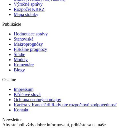
Výročné správy
Rozpočet KRRZ
Mapa stránky
Publikácie
Hodnotiace správy
Stanoviská
Makroprognózy
Fiškálne prognózy
Štúdie
Modely
Komentáre
Blogy
Ostatné
Impressum
Kľúčové slová
Ochrana osobných údajov
Kariéra v Kancelárii Rady pre rozpočtovú zodpovednosť
Kontakt
Newsletter
Aby ste boli vždy dobre informovaní, prihláste sa na naše