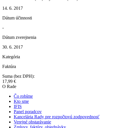
14. 6. 2017
Dátum účinnosti
-
Dátum zverejnenia
30. 6. 2017
Kategória
Faktúra
Suma (bez DPH):
17,99 €
O Rade
Čo robíme
Kto sme
IFIS
Panel poradcov
Kancelária Rady pre rozpočtovú zodpovednosť
Verejné obstarávanie
Zmluvy, faktúry, objednávky