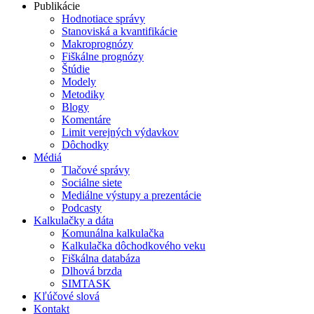
Publikácie
Hodnotiace správy
Stanoviská a kvantifikácie
Makroprognózy
Fiškálne prognózy
Štúdie
Modely
Metodiky
Blogy
Komentáre
Limit verejných výdavkov
Dôchodky
Médiá
Tlačové správy
Sociálne siete
Mediálne výstupy a prezentácie
Podcasty
Kalkulačky a dáta
Komunálna kalkulačka
Kalkulačka dôchodkového veku
Fiškálna databáza
Dlhová brzda
SIMTASK
Kľúčové slová
Kontakt