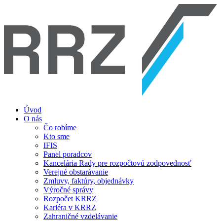
Úvod
O nás
Čo robíme
Kto sme
IFIS
Panel poradcov
Kancelária Rady pre rozpočtovú zodpovednosť
Verejné obstarávanie
Zmluvy, faktúry, objednávky
Výročné správy
Rozpočet KRRZ
Kariéra v KRRZ
Zahraničné vzdelávanie