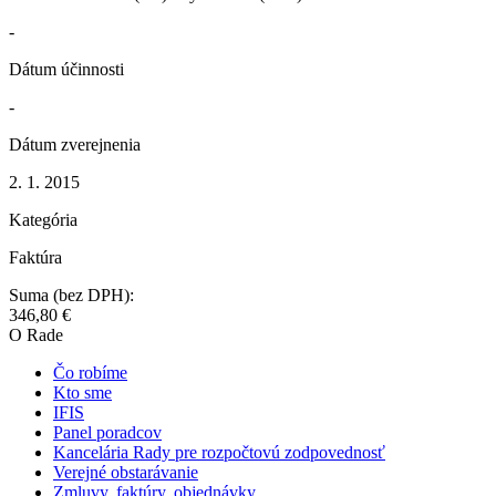
-
Dátum účinnosti
-
Dátum zverejnenia
2. 1. 2015
Kategória
Faktúra
Suma (bez DPH):
346,80 €
O Rade
Čo robíme
Kto sme
IFIS
Panel poradcov
Kancelária Rady pre rozpočtovú zodpovednosť
Verejné obstarávanie
Zmluvy, faktúry, objednávky