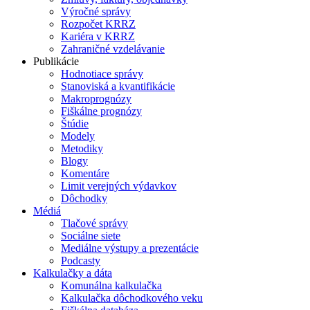
Výročné správy
Rozpočet KRRZ
Kariéra v KRRZ
Zahraničné vzdelávanie
Publikácie
Hodnotiace správy
Stanoviská a kvantifikácie
Makroprognózy
Fiškálne prognózy
Štúdie
Modely
Metodiky
Blogy
Komentáre
Limit verejných výdavkov
Dôchodky
Médiá
Tlačové správy
Sociálne siete
Mediálne výstupy a prezentácie
Podcasty
Kalkulačky a dáta
Komunálna kalkulačka
Kalkulačka dôchodkového veku