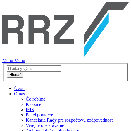
Menu
Menu
Hľadať
Úvod
O nás
Čo robíme
Kto sme
IFIS
Panel poradcov
Kancelária Rady pre rozpočtovú zodpovednosť
Verejné obstarávanie
Zmluvy, faktúry, objednávky