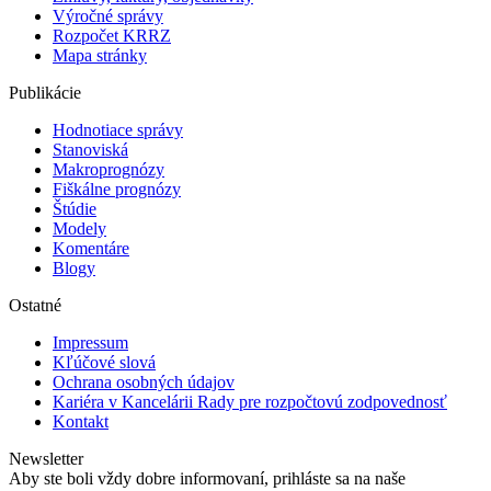
Výročné správy
Rozpočet KRRZ
Mapa stránky
Publikácie
Hodnotiace správy
Stanoviská
Makroprognózy
Fiškálne prognózy
Štúdie
Modely
Komentáre
Blogy
Ostatné
Impressum
Kľúčové slová
Ochrana osobných údajov
Kariéra v Kancelárii Rady pre rozpočtovú zodpovednosť
Kontakt
Newsletter
Aby ste boli vždy dobre informovaní, prihláste sa na naše