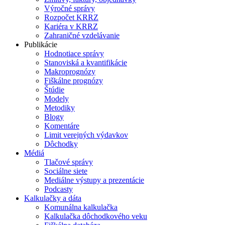
Výročné správy
Rozpočet KRRZ
Kariéra v KRRZ
Zahraničné vzdelávanie
Publikácie
Hodnotiace správy
Stanoviská a kvantifikácie
Makroprognózy
Fiškálne prognózy
Štúdie
Modely
Metodiky
Blogy
Komentáre
Limit verejných výdavkov
Dôchodky
Médiá
Tlačové správy
Sociálne siete
Mediálne výstupy a prezentácie
Podcasty
Kalkulačky a dáta
Komunálna kalkulačka
Kalkulačka dôchodkového veku