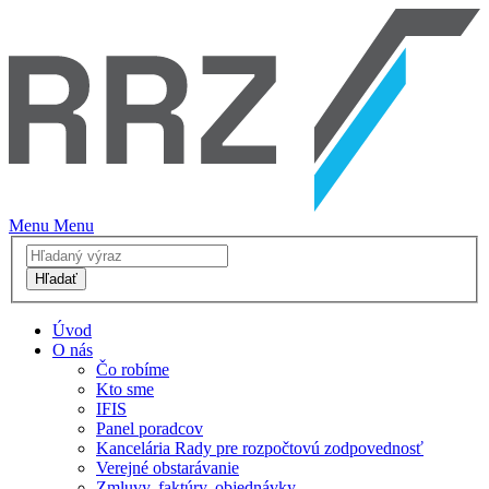
Menu
Menu
Hľadať
Úvod
O nás
Čo robíme
Kto sme
IFIS
Panel poradcov
Kancelária Rady pre rozpočtovú zodpovednosť
Verejné obstarávanie
Zmluvy, faktúry, objednávky