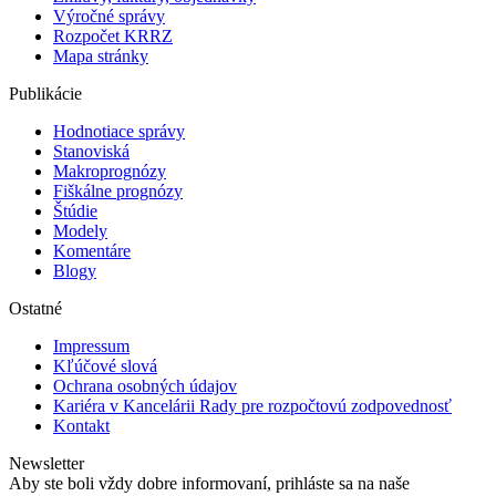
Výročné správy
Rozpočet KRRZ
Mapa stránky
Publikácie
Hodnotiace správy
Stanoviská
Makroprognózy
Fiškálne prognózy
Štúdie
Modely
Komentáre
Blogy
Ostatné
Impressum
Kľúčové slová
Ochrana osobných údajov
Kariéra v Kancelárii Rady pre rozpočtovú zodpovednosť
Kontakt
Newsletter
Aby ste boli vždy dobre informovaní, prihláste sa na naše