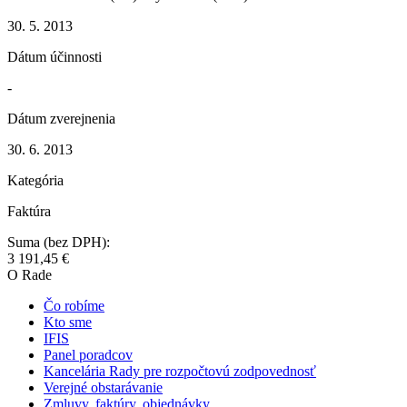
30. 5. 2013
Dátum účinnosti
-
Dátum zverejnenia
30. 6. 2013
Kategória
Faktúra
Suma (bez DPH):
3 191,45 €
O Rade
Čo robíme
Kto sme
IFIS
Panel poradcov
Kancelária Rady pre rozpočtovú zodpovednosť
Verejné obstarávanie
Zmluvy, faktúry, objednávky